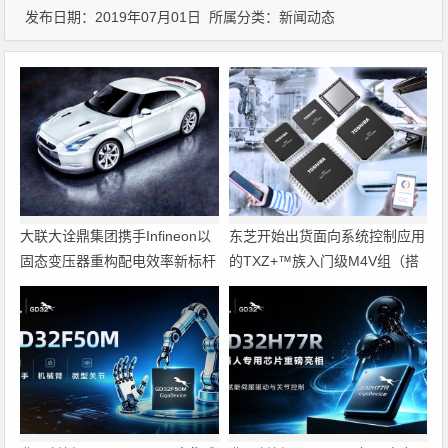
发布日期：2019年07月01日 所属分类：
新闻动态
大联大诠鼎集团携手Infineon以
东芝开始出货面向系统控制应用
固态变压器重构配电效率新标杆
的TXZ+™族入门级M4V组（搭
载Arm Cortex‑M4内核的标准微
控制器）工程样品