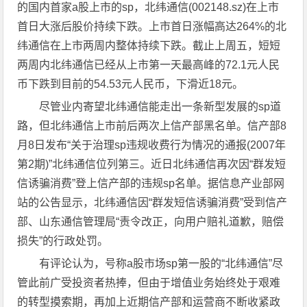
的国内首家a股上市的sp，北纬通信(002148.sz)在上市
首日大涨后股价持续下跌。上市首日涨幅高达264%的北
纬通信在上市两周内整体持续下跌。截止上周五，短短
两周内北纬通信已经从上市第一天最高峰的72.1元人民
币下跌到目前的54.53元人民币，下滑近18元。
尽管业内寄望北纬通信能走出一条新型发展的sp道
路，但北纬通信上市前后两次上信产部黑名单。信产部8
月8日发布“关于治理sp违规收费行为情况的通报(2007年
第2期)”北纬通信位列第三。近日北纬通信再次因“群发短
信诱骗消费”登上信产部的违规sp名单。据信息产业部网
站的公告显示，北纬通信因“群发短信诱骗消费”受到信产
部、山东通信管理局“责令改正，向用户赔礼道歉，赔偿
损失”的行政处罚。
有评论认为，号称a股市场sp第一股的“北纬通信”尽
管此前广受投资者热捧，但由于增值业务始终处于艰难
的转型摸索期，再加上近期信产部和运营商不断收紧政