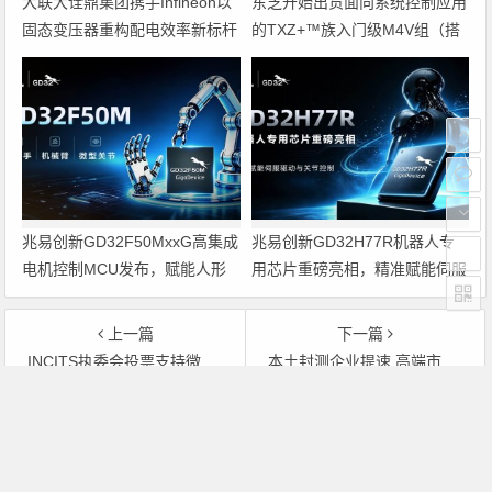
大联大诠鼎集团携手Infineon以
东芝开始出货面向系统控制应用
固态变压器重构配电效率新标杆
的TXZ+™族入门级M4V组（搭
载Arm Cortex‑M4内核的标准微
控制器）工程样品
兆易创新GD32F50MxxG高集成
兆易创新GD32H77R机器人专
电机控制MCU发布，赋能人形
用芯片重磅亮相，精准赋能伺服
机器人关节驱动革新
驱动与关节控制
上一篇
下一篇
INCITS执委会投票支持微软Open XML格式
本土封测企业提速 高端市场面临考验
文章导航
Copyright © 2026 电子通 版权所有. 备案号：
京ICP备
17050710号-3