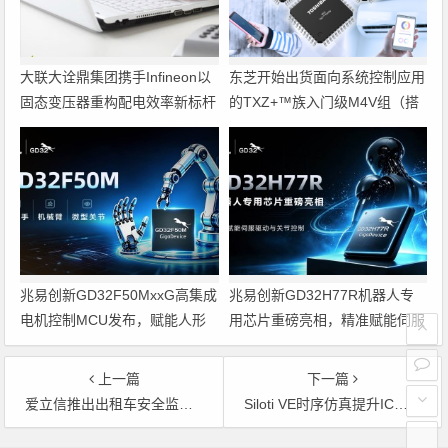
大联大诠鼎集团携手Infineon以
东芝开始出货面向系统控制应用
固态变压器重构配电效率新标杆
的TXZ+™族入门级M4V组（搭
载Arm Cortex‑M4内核的标准微
控制器）工程样品
兆易创新GD32F50MxxG高集成
兆易创新GD32H77R机器人专
电机控制MCU发布，赋能人形
用芯片重磅亮相，精准赋能伺服
机器人关节驱动革新
驱动与关节控制
上一篇
下一篇
爱立信推出出租车安全监控系统
Siloti VE时序仿真提升IC设计生产力