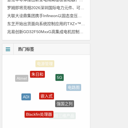
罗姆即将亮相2026深圳国际电力元件、可再生能源管理展览会暨研讨会
大联大诠鼎集团携手Infineon以固态变压器重构配电效率新标杆
东芝开始出货面向系统控制应用的TXZ+™族入门级M4V组（搭载Arm Cortex‑M4内核的标准微控制器）工程样品
兆易创新GD32F50MxxG高集成电机控制MCU发布，赋能人形机器人关节驱动革新
热门标签
朱日和
5G
Atmel
电路图
嵌入式
ADI
强国之列
传感器信号
Blackfin处理器
裸视三维产品
ZigBee