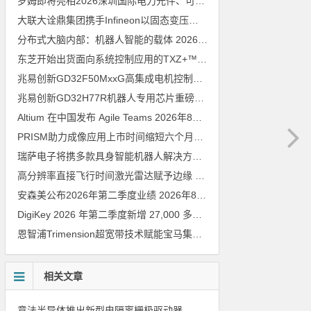
罗姆即将亮相2026深圳国际电力元件、可再生能源管理展览会暨研讨会
大联大诠鼎集团携手Infineon以固态变压器重构配电效率新标杆
202
分布式大脑内部：机器人智能的载体
2026年8月6日
东芝开始出货面向系统控制应用的TXZ+™族入门级M4V组（搭载Arm Cortex‑M4内核的标准微控制器）工程样品
兆易创新GD32F50MxxG高集成电机控制MCU发布，赋能人形机器人关节驱动革新
兆易创新GD32H77R机器人专用芯片重磅亮相，精准赋能伺服驱动与关节控制
Altium 在中国发布 Agile Teams
2026年8月6日
PRISM助力成像应用上市时间缩短六个月，实战指南一文解读
202
瑞萨电子将携多款具身智能机器人解决方案，首次亮相2026中国具身智能机器人产业大会
高分辨率直接飞行时间激光雷达赋予边缘 AI 空间感知能力
2026年8
安森美公布2026年第二季度业绩
2026年8月6日
DigiKey 2026 年第二季度新增 27,000 多种现货零件和 104 家供应商
恩智浦Trimension超宽带技术赋能宝马集团Digital Key Plus及生命体存在检测功能
相关文章
意法半导体推出新型电隔离栅极驱动器，借助先进隔离技术简化电源设计