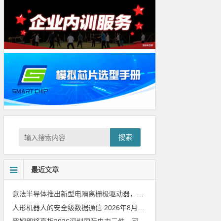
搜索
最近文章
意法半导体推出新型电隔离栅极驱动器，借助先进隔离技术简化电源设计
人形机器人的安全级数据通信
2026年8月8日