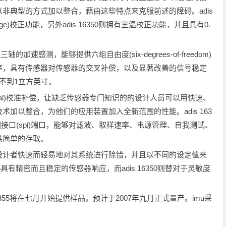
非典型的方式加以整合，藉由这些特点来克服前述的障碍。adis
e-range)校正功能，另外adis 16350则拥有室温校正功能，并且具有0.
轴的加速感测，能够提供六组自由度(six-degrees-of-freedom)
序，具有传感器对传感器的交叉补偿，以及显著改善的信号稳定
体积不到1立方英寸。
axial)校准补偿，让缺乏传感器专门知识的的设计人员可以用快速、
加以整合，为他们的应用装置加入全新范围的性能。adis 163
式外围接口(spi)端口，能够对滤波、取样速率、电源管理、自我测试、
供简单的存取。
设计者快速而轻易地对其系统进行除错，并且以不同的设定值来
5具有精密而且稳定的传感器响应，而adis 16350则替对于灵敏度
。
s16355将在七月开始提供样品，预计于2007年九月正式量产。imu采