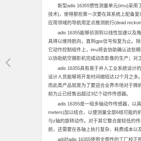
新型adis 16355惯性测量单元(imu)采用了adi的
技术)，使得那些第一次要在其系统上配备
应用领域的导航用定点推测航行(dead rec
adis 16355能够侦测到以线性加
具得以维持航向，直到gps信号恢复为止。
它动作控制组件上，imu将会协助确认这些精密
以协助航空摄影机完成动态影像的生产；对
adis 16355具有易于并入工业系
设计人员能够将开发时间缩短达12个月之多。这
而此类产品就是为了要迎合业界市场对于微机
前为止已经售出超过3亿个动作传感器。
adis 16355是一组多轴动作传感器，以具
meters)加以结合，以便测量全部6组可能的
与z轴的旋转动作。对于其它整合度较低的
前，还需要在各轴上执行复杂、耗费成本以
adi对adis 16355使用全面性的