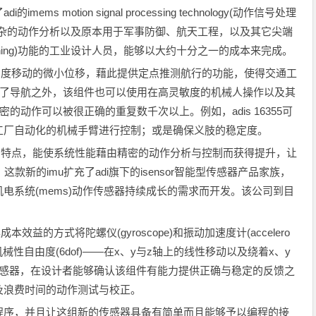
imems motion signal processing technology(动作信号处理
复杂的动作分析以及原本用于军事防御、航天工程，以及其它尖端
koning)功能的工业设计人员，能够以大约十分之一的成本来完成。
速以及角度移动的微小位移，藉此提供定点推测航行的功能，使得交通工
除了导航之外，该组件也可以使用在高灵敏度的机械人操作以及其
的动作可以被很正确的重复数千次以上。例如，adis 16355可
工厂自动化的机械手臂进行控制；或是确保义肢的稳定度。
统设计的特点，能使系统性能藉由精密的动作分析与控制而获得提升，让
款新的imu扩充了adi旗下的isensor智能型传感器产品家族，
电系统(mems)动作传感器持续成长的需求而开发。该公司到目
成本效益的方式将陀螺仪(gyroscope)和振动加速度计(accelero
机械性自由度(6dof)——在x、y与z轴上的线性移动以及绕着x、y
传感器，在设计者能够确认该组件有能力提供正确与稳定的反馈之
及浪费时间的动作测试与校正。
工厂校正程序，并且让这组新的传感器具备有简单而且能够予以编程的接