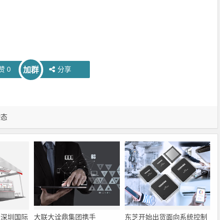
赞
0
分享
加群
动态
6深圳国际
大联大诠鼎集团携手
东芝开始出货面向系统控制