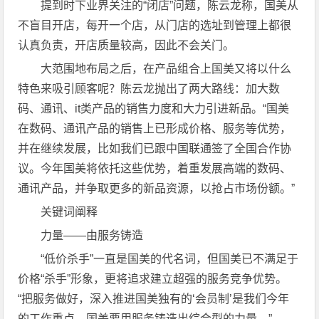
提到时下业界关注的“闭店”问题，陈云龙称，国美从
不盲目开店，每开一个店，从门店的选址到管理上都很
认真负责，开店质量较高，因此不会关门。
大范围地布局之后，在产品组合上国美又将以什么
特色来吸引顾客呢？陈云龙抛出了两大路线：加大数
码、通讯、it类产品的销售力度和大力引进新品。“国美
在数码、通讯产品的销售上已形成价格、服务等优势，
并在继续发展，比如我们已跟中国联通签了全国合作协
议。今年国美将依托这些优势，着重发展高端的数码、
通讯产品，并争取更多的新品资源，以抢占市场份额。”
关键词阐释
力量——由服务铸造
“低价杀手”一直是国美的代名词，但国美已不满足于
价格“杀手”形象，更将追求建立超强的服务竞争优势。
“把服务做好，深入推进国美独有的‘会员制’是我们今年
的工作重点，国美要用服务铸造出综合型的力量。”