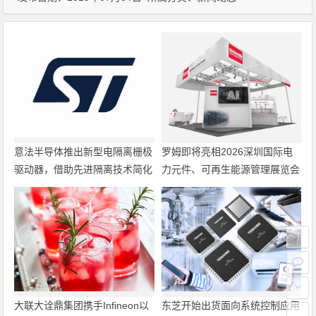
意法半导体推出新型电隔离栅极
罗姆即将亮相2026深圳国际电
驱动器，借助先进隔离技术简化
力元件、可再生能源管理展览会
电源设计
暨研讨会
大联大诠鼎集团携手Infineon以
东芝开始出货面向系统控制应用