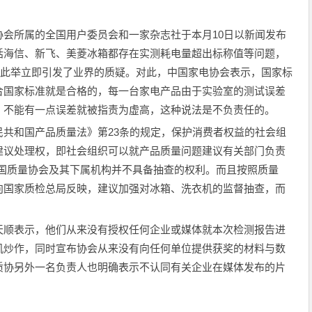
会所属的全国用户委员会和一家杂志社于本月10日以新闻发布
括海信、新飞、美菱冰箱都存在实测耗电量超出标称值等问题，
，此举立即引发了业界的质疑。对此，中国家电协会表示，国家标
合国家标准就是合格的，每一台家电产品由于实验室的测试误差
，不能有一点误差就被指责为虚高，这种说法是不负责任的。
共和国产品质量法》第23条的规定，保护消费者权益的社会组
建议处理权，即社会组织可以就产品质量问题建议有关部门负责
中国质量协会及其下属机构并不具备抽查的权利。而且按照质量
向国家质检总局反映，建议加强对冰箱、洗衣机的监督抽查，而
天顺表示，他们从来没有授权任何企业或媒体就本次检测报告进
机炒作，同时宣布协会从来没有向任何单位提供获奖的材料与数
质协另外一名负责人也明确表示不认同有关企业在媒体发布的片