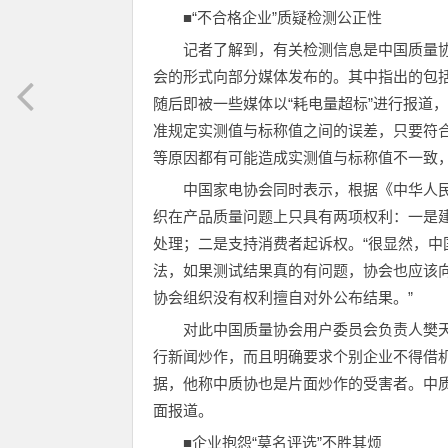
■“不合格企业”质疑检测公正性
记者了解到，有关检测信息是中国质量协
会的形式向部分媒体发布的。其中指出的包
随后即被一些媒体以“耗电量超标”进行报道
准规定实测值与标称值之间的误差，只要符
等原因都有可能造成实测值与标称值不一致
中国家电协会同时表示，根据《中华人民
织在产品质量问题上只具有两项权利：一是
处理；二是支持消费者起诉权。“很显然，
法，如果测试结果真的有问题，协会也应该
协会组织没有权利擅自对外公布结果。”
对此中国质量协会用户委员会负责人樊
行新闻炒作，而且明确要求个别企业不得借
据，他称中质协也是片面炒作的受害者。中
面报道。
■企业抱怨“莫名评选”不胜其烦