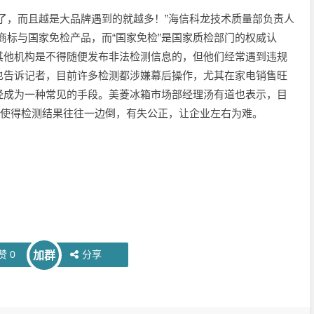
了，而且越是大品牌遇到的就越多！”海信科龙技术质量部负责人
名商标与国家免检产品，而“国家免检”是国家质检部门的权威认
其他机构是不得随便发布非法检测信息的，但他们经常遇到违规
也告诉记者，目前许多检测都涉嫌幕后操作，尤其在家电销售旺
经成为一种常见的手段。美菱冰箱市场部经理汤有道也表示，目
这使得检测结果往往一边倒，有失公正，让企业左右为难。
赞
0
分享
加群