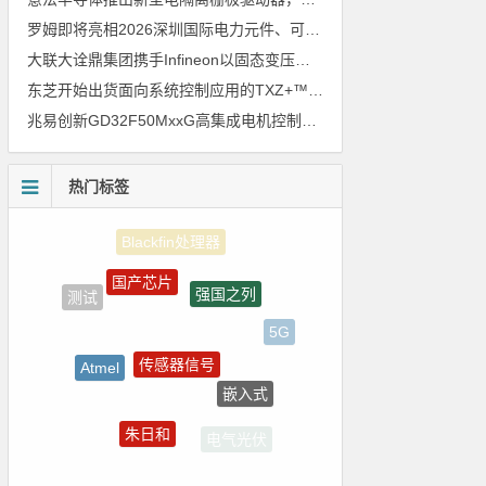
罗姆即将亮相2026深圳国际电力元件、可再生能源管理展览会暨研讨会
大联大诠鼎集团携手Infineon以固态变压器重构配电效率新标杆
东芝开始出货面向系统控制应用的TXZ+™族入门级M4V组（搭载Arm Cortex‑M4内核的标准微控制器）工程样品
兆易创新GD32F50MxxG高集成电机控制MCU发布，赋能人形机器人关节驱动革新
热门标签
国产芯片
强国之列
测试
5G
传感器信号
Atmel
嵌入式
树莓派-Raspberry Pi
朱日和
电气光伏
裸视三维产品