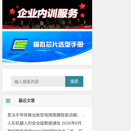
搜索
最近文章
意法半导体推出新型电隔离栅极驱动器，借助先进隔离技术简化电源设计
人形机器人的安全级数据通信
2026年8月8日