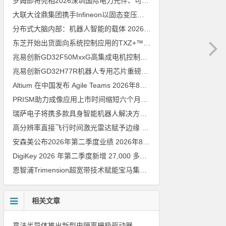
罗姆即将亮相2026深圳国际电力元件、可再生能源管理展览会暨研讨会
大联大诠鼎集团携手Infineon以固态变压器重构配电效率新标杆
202
分布式大脑内部：机器人智能的载体
2026年8月6日
东芝开始出货面向系统控制应用的TXZ+™族入门级M4V组（搭载Arm Cortex‑M4内核的标准微控制器）工程样品
兆易创新GD32F50MxxG高集成电机控制MCU发布，赋能人形机器人关节驱动革新
兆易创新GD32H77R机器人专用芯片重磅亮相，精准赋能伺服驱动与关节控制
Altium 在中国发布 Agile Teams
2026年8月6日
PRISM助力成像应用上市时间缩短六个月，实战指南一文解读
202
瑞萨电子将携多款具身智能机器人解决方案，首次亮相2026中国具身智能机器人产业大会
高分辨率直接飞行时间激光雷达赋予边缘 AI 空间感知能力
2026年8
安森美公布2026年第二季度业绩
2026年8月6日
DigiKey 2026 年第二季度新增 27,000 多种现货零件和 104 家供应商
恩智浦Trimension超宽带技术赋能宝马集团Digital Key Plus及生命体存在检测功能
相关文章
意法半导体推出新型电隔离栅极驱动器，借助先进隔离技术简化电源设计