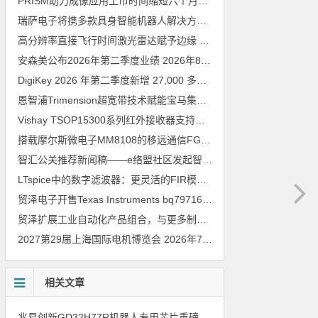
PRISM助力成像应用上市时间缩短六个月，实战指南一文解读
202
瑞萨电子将携多款具身智能机器人解决方案，首次亮相2026中国具身智能机器人产业大会
高分辨率直接飞行时间激光雷达赋予边缘 AI 空间感知能力
2026年8
安森美公布2026年第二季度业绩
2026年8月6日
DigiKey 2026 年第二季度新增 27,000 多种现货零件和 104 家供应商
恩智浦Trimension超宽带技术赋能宝马集团Digital Key Plus及生命体存在检测功能
Vishay TSOP15300系列红外接收器支持所有主流遥控代码
2026年
搭载摩尔斯微电子MM8108的移远通信FGH200M Wi-Fi HaLow模组 现已通过四项国际认证 可投入量产
智汇公关推荐新闻稿——e络盟社区发起智能家居与医疗设计挑战赛
LTspice中的数字滤波器：更灵活的FIR模型
2026年8月3日
贸泽电子开售Texas Instruments bq79716b-Q1汽车级16节电池监测器，可精确估算电动汽车续航里程
贸泽扩展工业自动化产品组合，与更多制造商合作以支持新一代系统
2027第29届上海国际电机博览会
2026年7月30日
相关文章
兆易创新GD32H77R机器人专用芯片重磅亮相，精准赋能伺服驱动与关节控制