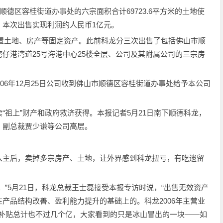
顺德区容桂街道办事处的六宗面积合计69723.6平方米的土地使
，本次出售实现利润约人民币1亿元。
次处置土地、房产等固定资产。此前科龙分三次出售了包括佛山市顺
仔港湾道25号海港中心25楼全层、公司及其附属公司的三宗房
006年12月25日公司收到佛山市顺德区容桂街道办事处给予本公司
。
“祖上”财产和政府救济获得。本报记者5月21日南下顺德科龙，
、副总裁贾少谦等公司高层。
入主后，卖掉多宗房产、土地，让外界感到科龙扭亏，有吃遗留
。”5月21日，科龙总裁王士磊接受本报专访时说，“出售无效资产
产品结构改善、盈利能力提升的基础上的。科龙2006年主营业
政府补贴总计也不过几个亿，大家看到的只是冰山冒出的一块——如