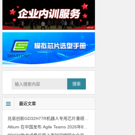
搜索
最近文章
兆易创新GD32H77R机器人专用芯片重磅亮相，精准赋能伺服驱动与关节控制
Altium 在中国发布 Agile Teams
2026年8月6日