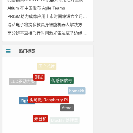
Altium 在中国发布 Agile Teams
PRISM助力成像应用上市时间缩短六个月，实战指南一文解读
瑞萨电子将携多款具身智能机器人解决方案，首次亮相2026中国具身智能机器人产业大会
高分辨率直接飞行时间激光雷达赋予边缘 AI 空间感知能力
热门标签
测试
传感器信号
LED驱动方案
homekit
树莓派-Raspberry Pi
ZigBee
Atmel
ADI
朱日和
Blackfin处理器
裸视三维产品