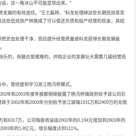
话，这一角冰山不可能显现出来。”
质发展的有效途径。”王士磊称，“科龙处理掉这些长期低效甚至
将这些低效资产转换成了可以偿还负债和投产经营的现金，其结
渐把淤血处理干净、而后提升经营质量使科龙获得长期发展能
”。
是快乐的，但融合是艰难的，并购企业的发展壮大需要几届经营班
告中，曾经提到学习浙江杨汛桥模式。
02年和2003年度年报都相继披露了杨汛桥镇政府给予该公司巨
2002年和2003年分别给予浙江玻璃1931万和2409万的无偿
万和6317万，公司每股收益由2002年的0.194元增加到2003年的
到2003年的1.8亿元，增长幅度达到111%。