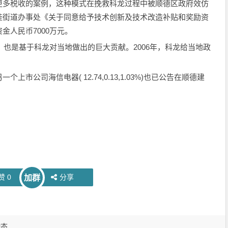
更多税收的案例，这种模式在挽救科龙过程中被顺德区政府效仿
桂街道办事处《关于同意给予技术创新及技术改造补贴和奖励资
金人民币7000万元。
，也是基于科龙对当地做出的巨大贡献。2006年，科龙给当地政
市公司海信电器( 12.74,0.13,1.03%)也已公告在顺德建
赞
0
分享
加群
动态