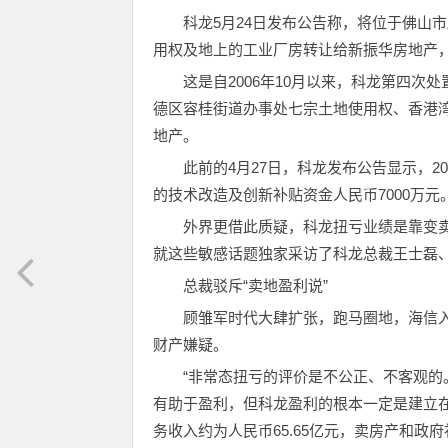
科龙5月24日发布公告称，将位于佛山市
用权及地上的工业厂房转让给新振华房地产
这是自2006年10月以来，科龙第四
德区容桂街道办事处七宗土地使用权、香港湾
地产。
此前的4月27日，科龙发布公告显示，2
的技术改造及创新补贴资金人民币7000万元
外界更借此质疑，科龙扭亏业绩是靠变卖
就这些敏感话题独家采访了科龙总裁王士磊
总裁驳斥“卖地盈利说”
顾雏军时代大肆扩张，跑马圈地，海信
财产嫌疑。
“非常态扭亏的评价是不公正、不客观的
有助于盈利，但科龙盈利的根本一定是建立在
务收入约为人民币65.65亿元，卖房产和