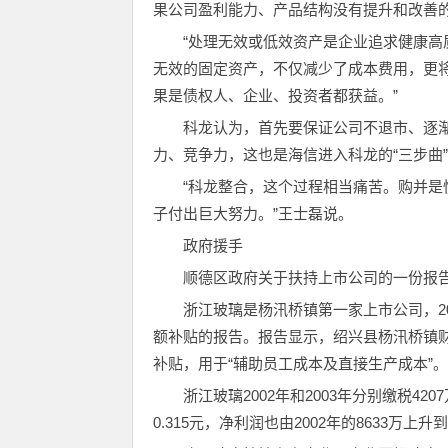
果公司盈利能力、产品结构没有提升和改善的
“处理无效或低效资产是企业追求健康高
无效的固定资产，不仅减少了成本费用，更
果是债权人、企业、投资者都获益。”
科龙认为，首先要保证公司不退市、逐
力、竞争力，这也是海信进入科龙的“三步曲
“科龙整合，这个过程相当痛苦。购并
子付出巨大努力。”王士磊说。
政府援手
顺德区政府关于扶持上市公司的一份报
浙江玻璃是杨汛桥镇第一家上市公司，20
额补贴的报告。报告显示，绍兴县杨汛桥镇财政于
补贴，用于“辅助员工成本及直接生产成本”。
浙江玻璃2002年和2003年分别缴税4207
0.315元，净利润也由2002年的8633万上升