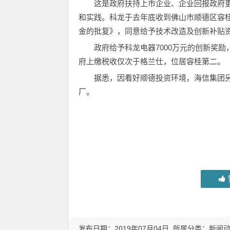
这是政府扶持上市企业、企业回报政府
和实践。科龙于去年底收到佛山市顺德区容
金的批复》，同意给予技术改造及创新补贴资
政府给予科龙电器7000万元的创新奖励
府上缴税收仅次于格兰仕，位居容桂第二。
据悉，因看好顺德投资环境，海信集团另一个上
厂。
发布日期：2019年07月04日 所属分类：
新闻