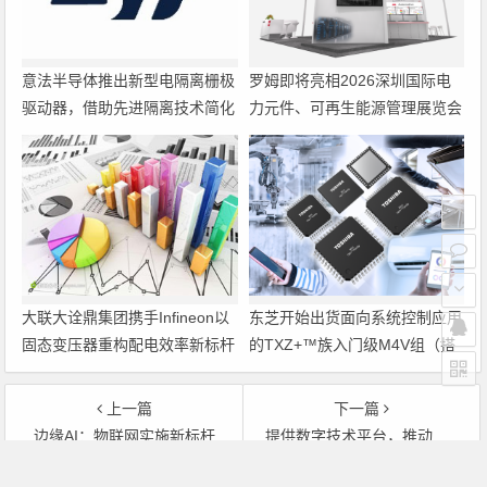
意法半导体推出新型电隔离栅极
罗姆即将亮相2026深圳国际电
驱动器，借助先进隔离技术简化
力元件、可再生能源管理展览会
电源设计
暨研讨会
大联大诠鼎集团携手Infineon以
东芝开始出货面向系统控制应用
固态变压器重构配电效率新标杆
的TXZ+™族入门级M4V组（搭
载Arm Cortex‑M4内核的标准微
控制器）工程样品
上一篇
下一篇
边缘AI：物联网实施新标杆
提供数字技术平台，推动亚太地区教育和创新发展
文章导航