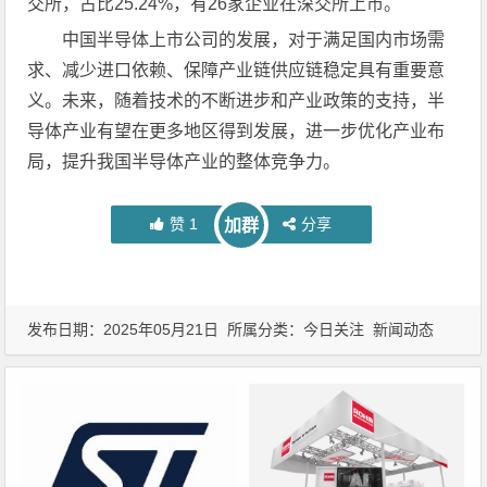
交所，占比25.24%，有26家企业在深交所上市。
中国半导体上市公司的发展，对于满足国内市场需
求、减少进口依赖、保障产业链供应链稳定具有重要意
义。未来，随着技术的不断进步和产业政策的支持，半
导体产业有望在更多地区得到发展，进一步优化产业布
局，提升我国半导体产业的整体竞争力。
赞
1
分享
加群
发布日期：2025年05月21日 所属分类：
今日关注
新闻动态