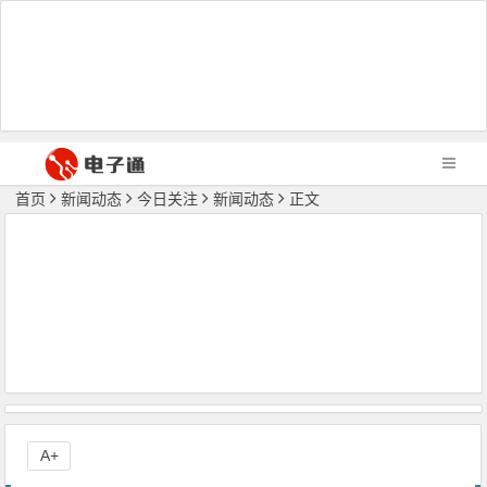
首页
新闻动态
今日关注
新闻动态
正文
A+