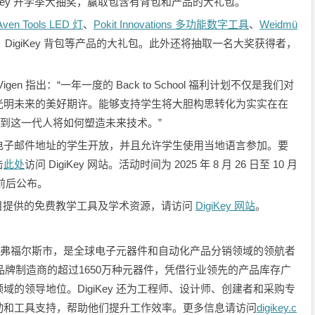
iKey 开学季大抽奖，赢取包含有背包和产品的大礼包。
ven Tools LED 灯
、
Pokit Innovations 多功能数字工具
、
Weidmü
、DigiKey 背包等产品的大礼包。此外还将抽取一名大奖获得者，
 Vigen 指出：“一年一度的 Back to School 福利计划不仅是我们对
光明未来的美好期许。能够支持学生将大胆构思转化为实实在在
待看到这一代人将如何塑造未来技术。”
电子邮件地址的学生开放，并且允许学生使用当地语言参加。要
击
此处
访问 DigiKey 网站。活动时间为 2025 年 8 月 26 日至 10 月
 日前后公布。
和项目提供的免费教学工具及学术资源，请访问
DigiKey 网站
。
锡夫里弗福尔斯市，是全球电子元器件和自动化产品分销领域的领航者
品牌制造商的超过1650万种元器件，凭借行业领先的产品库存广
的领导地位。DigiKey 还为工程师、设计师、创建者和采购专
动和工具支持，帮助他们提升工作效率。更多信息请访问
digikey.c