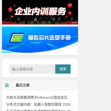
搜索
最近文章
大联大诠鼎集团携手Infineon以固态变压器重构配电效率新标杆
202
分布式大脑内部：机器人智能的载体
2026年8月6日