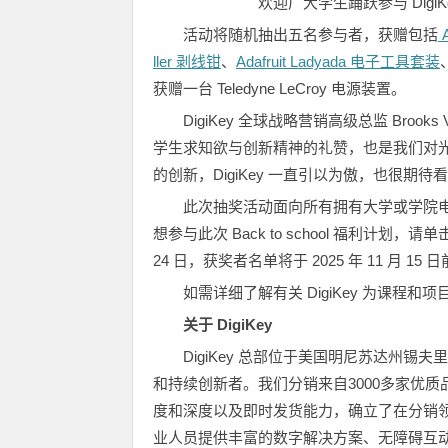
欢迎广大学生踊跃参与 Dig
活动将随机抽出五名参与者，获赠包括
A
ller 剥线钳
、
Adafruit Ladyada 电子工具套装
获赠一台 Teledyne LeCroy 电源装置。
DigiKey 全球战略营销高级总监 Brooks
学生求知欲与创新精神的礼赞，也是我们对
的创新，DigiKey 一直引以为傲，也很期
此次抽奖活动面向所有拥有大学或学院
想参与此次 Back to school 福利计划，请单
24 日，获奖者名单将于 2025 年 11 月 15
如需详细了解有关 DigiKey 为课程
关于 DigiKey
DigiKey 总部位于美国明尼苏达州
和持续创新者。我们分销来自3000多家优质
度和深度以及即时发货能力，确立了在分销领域
业人员提供丰富的数字解决方案、无障碍互