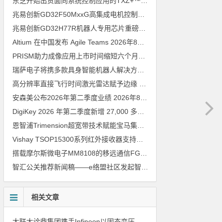
东芝开始出货面向系统控制应用的TXZ+™族入门级M4V组（搭载Arm Cortex‑M4内核的标准微控制器）工程样品
兆易创新GD32F50MxxG高集成电机控制MCU发布，赋能人形机器人关节驱动革新
兆易创新GD32H77R机器人专用芯片重磅亮相，精准赋能伺服驱动与关节控制
Altium 在中国发布 Agile Teams
2026年8月6日
PRISM助力成像应用上市时间缩短六个月，实战指南一文解读
202
瑞萨电子将携多款具身智能机器人解决方案，首次亮相2026中国具身智能机器人产业大会
高分辨率直接飞行时间激光雷达赋予边缘 AI 空间感知能力
2026年8
安森美公布2026年第二季度业绩
2026年8月6日
DigiKey 2026 年第二季度新增 27,000 多种现货零件和 104 家供应商
恩智浦Trimension超宽带技术赋能宝马集团Digital Key Plus及生命体存在检测功能
Vishay TSOP15300系列红外接收器支持所有主流遥控代码
2026年
搭载摩尔斯微电子MM8108的移远通信FGH200M Wi-Fi HaLow模组 现已通过四项国际认证 可投入量产
智汇公关推荐新闻稿——e络盟社区发起智能家居与医疗设计挑战赛
相关文章
大联大诠鼎集团携手Infineon以固态变压器重构配电效率新标杆