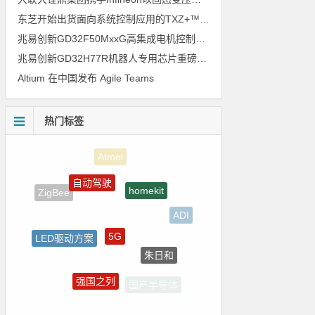
东芝开始出货面向系统控制应用的TXZ+™族入门级M4V组（搭载Arm Cortex‑M4内核的标准微控制器）工程样品
兆易创新GD32F50MxxG高集成电机控制MCU发布，赋能人形机器人关节驱动革新
兆易创新GD32H77R机器人专用芯片重磅亮相，精准赋能伺服驱动与关节控制
Altium 在中国发布 Agile Teams
热门标签
自动驾驶
homekit
ZigBee
ADI
5G
LED驱动方案
朱日和
国产芯片
强国之列
国产半导体
裸视三维产品