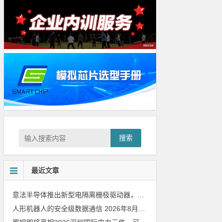
搜索
最近文章
意法半导体推出新型电隔离栅极驱动器，借助先进隔离技术简化电源设计
人形机器人的安全级数据通信
2026年8月8日