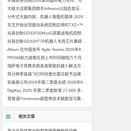
罗姆即将亮相2026深圳国际电力元件、可再生能源管理展览会暨研讨会
大联大诠鼎集团携手Infineon以固态变压器重构配电效率新标杆
202
分布式大脑内部：机器人智能的载体
2026年8月6日
东芝开始出货面向系统控制应用的TXZ+™族入门级M4V组（搭载Arm Cortex‑M4内核的标准微控制器）工程样品
兆易创新GD32F50MxxG高集成电机控制MCU发布，赋能人形机器人关节驱动革新
兆易创新GD32H77R机器人专用芯片重磅亮相，精准赋能伺服驱动与关节控制
Altium 在中国发布 Agile Teams
2026年8月6日
PRISM助力成像应用上市时间缩短六个月，实战指南一文解读
202
瑞萨电子将携多款具身智能机器人解决方案，首次亮相2026中国具身智能机器人产业大会
高分辨率直接飞行时间激光雷达赋予边缘 AI 空间感知能力
2026年8
安森美公布2026年第二季度业绩
2026年8月6日
DigiKey 2026 年第二季度新增 27,000 多种现货零件和 104 家供应商
恩智浦Trimension超宽带技术赋能宝马集团Digital Key Plus及生命体存在检测功能
相关文章
意法半导体推出新型电隔离栅极驱动器，借助先进隔离技术简化电源设计