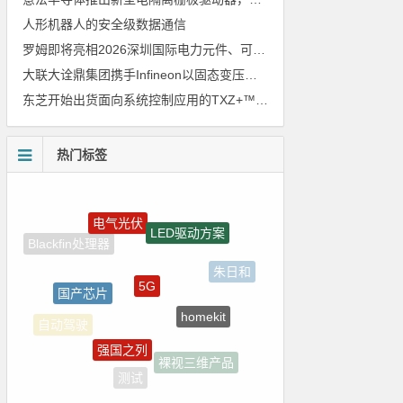
人形机器人的安全级数据通信
罗姆即将亮相2026深圳国际电力元件、可再生能源管理展览会暨研讨会
大联大诠鼎集团携手Infineon以固态变压器重构配电效率新标杆
东芝开始出货面向系统控制应用的TXZ+™族入门级M4V组（搭载Arm Cortex‑M4内核的标准微控制器）工程样品
热门标签
电气光伏
LED驱动方案
5G
国产芯片
朱日和
homekit
强国之列
自动驾驶
裸视三维产品
测试