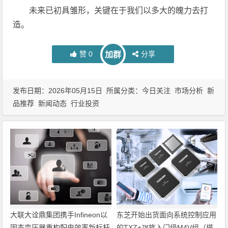
未来已初具雏形，关键在于我们以多大的魄力去打
造。
赞
0
分享
加群
发布日期：2026年05月15日 所属分类：
今日关注
市场分析
新
品推荐
新闻动态
行业投资
大联大诠鼎集团携手Infineon以
东芝开始出货面向系统控制应用
固态变压器重构配电效率新标杆
的TXZ+™族入门级M4V组（搭