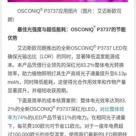
®
OSCONIQ
P3737应用图片（图片：艾迈斯欧司
朗）
®
最佳光强度与超低能耗：OSCONIQ
P3737的节能
优势
®
艾迈斯欧司朗推出的全新OSCONIQ
P3737 LED在
确保光输出比（LOR）的同时，显著降低温室能源成
本。本产品凭借行业领先的深红光83.2％整体电光转换
效率，助力植物照明灯具生产商将光子通量提升至6.13µ
mol/s，同时降低能耗，这使得光合作用效率和作物产量
显著提升，并缩短收获周期。
下面是简单的成本核算案例：整体电光效率达到83.
®
2％的全新OSCONIQ
P3737深红光LED，
对比整体效
率为74
％的LED产品节省11％的电力。在相同光子通量
下，每花费100欧元可节省11欧元。对于一座年电费超
过100,000欧元的中型温室，使用我们最新的LED照明技