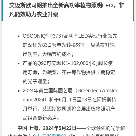
艾迈斯欧司朗推出全新高功率植物照明LED，非
凡能效助力农业升级
®
OSCONIQ
P3737高功率LED实现行业领先
的深红光83.2％电光转换效率，显著提升输
出功率，大幅节约成本；
产品的Q90可实现长达102,000小时超长使
用寿命，为蔬菜、花卉等作物提供长期稳定
的光子通量；
2024年荷兰国际园艺展（GreenTech Amster
dam 2024）将于6月11日至13日在阿姆斯特
丹举行，艾迈斯欧司朗将会展出植物照明产
品组合最新亮点。
中国 上海，2024年
5
月
22
日
——全球领先的光学解