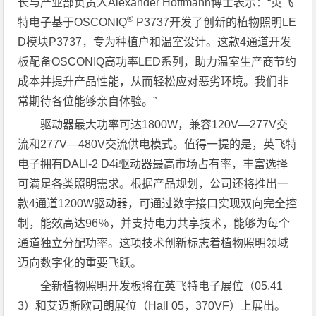
长与产业部负责人Alexander Hoffmann博士表示：“英飞
®
特电子基于OSCONIQ
P3737开发了创新的植物照明LE
D模块P3737，专为种植户和温室设计。这款4通道开发
板配备OSCONIQ高功率LED系列，助力温室生产商节约
成本并提升产品性能，从而轻松应对恶劣环境。我们非
常期待各位能够亲自体验。”
驱动器最大功率可达1800W，兼容120V—277V交
流和277V—480V交流供电模式。值得一提的是，英飞特
电子拥有DALI-2 D4i驱动器最高市场占有率，丰富选择
可满足各类照明需求。根据产品规划，公司还将推出一
款4通道1200W驱动器，可通过数字接口实现双向完全控
制，能效高达96％，并支持电力共享技术，能够为每个
通道独立分配功率。这项技术创新标志着植物照明领域
迈向数字化的重要飞跃。
全新植物照明开发板将在英飞特电子展位（05.41
3）和艾迈斯欧司朗展位（Hall 05，370VF）上展出。