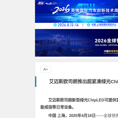
A+
艾迈斯欧司朗推出超紧凑绿光Ch
艾迈斯欧司朗新型绿光
ChipLED
可提供
能戒指等日常设备。
中国 上海，2025年4月18日
——全球领