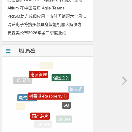
Altium 在中国发布 Agile Teams
PRISM助力成像应用上市时间缩短六个月，实战指南一文解读
瑞萨电子将携多款具身智能机器人解决方案，首次亮相2026中国具身智能机器人产业大会
安森美公布2026年第二季度业绩
热门标签
电源管理
强国之列
树莓派-Raspberry Pi
嵌入式
电气光伏
5G
ADI
国产芯片
ZigBee
homekit