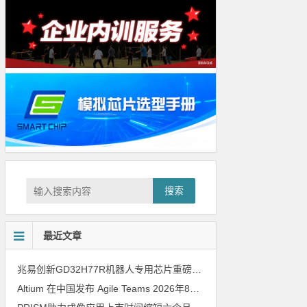
搜索
最近文章
兆易创新GD32H77R机器人专用芯片重磅亮相，精准赋能伺服驱动与关节控制
Altium 在中国发布 Agile Teams
2026年8月6日