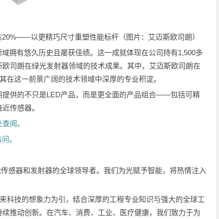
高达20%——以更精巧尺寸重塑性能标杆（图片：艾迈斯欧司朗）
域拥有悠久历史且屡获佳绩。这一成就体现在公司持有1,500多
斯欧司朗在绿光发射器领域的技术成果。其中，艾迈斯欧司朗在
显其在这一前景广阔的技术领域中深厚的专业积淀。
提供的不只是LED产品，而是更全面的产品组合——包括可精
接近传感器。
处查阅。
访问。
智能传感器和发射器的全球领导者。我们为光赋予智能，将热情注入
未来科技的想象力为引，结合深厚的工程专业知识与强大的全球工
持续推动创新。在汽车、消费、工业、医疗健康，我们致力于为