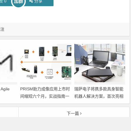
赞
0
分享
加群
关注
gile
PRISM助力成像应用上市时
瑞萨电子将携多款具身智能
间缩短六个月，实战指南一
机器人解决方案，首次亮相
文解读
2026中国具身智能机器人产
业大会
下一篇
0AT
贸泽与TE联手发布全新电子书探索工业自动化领域的技术进步