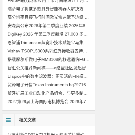
PRISM助力成像应用上市时间缩短六个月，实战指南一文解读
202
瑞萨电子将携多款具身智能机器人解决方案，首次亮相2026中国具身智能机器人产业大会
高分辨率直接飞行时间激光雷达赋予边缘 AI 空间感知能力
2026年8
安森美公布2026年第二季度业绩
2026年8月6日
DigiKey 2026 年第二季度新增 27,000 多种现货零件和 104 家供应商
恩智浦Trimension超宽带技术赋能宝马集团Digital Key Plus及生命体存在检测功能
Vishay TSOP15300系列红外接收器支持所有主流遥控代码
2026年
搭载摩尔斯微电子MM8108的移远通信FGH200M Wi-Fi HaLow模组 现已通过四项国际认证 可投入量产
智汇公关推荐新闻稿——e络盟社区发起智能家居与医疗设计挑战赛
LTspice中的数字滤波器：更灵活的FIR模型
2026年8月3日
贸泽电子开售Texas Instruments bq79716b-Q1汽车级16节电池监测器，可精确估算电动汽车续航里程
贸泽扩展工业自动化产品组合，与更多制造商合作以支持新一代系统
2027第29届上海国际电机博览会
2026年7月30日
相关文章
兆易创新GD32H77R机器人专用芯片重磅亮相，精准赋能伺服驱动与关节控制