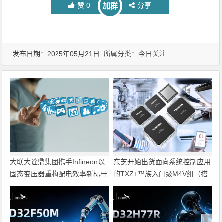
赞
0
分享
加群
发布日期：2025年05月21日 所属分类：
今日关注
大联大诠鼎集团携手Infineon以
东芝开始出货面向系统控制应用
固态变压器重构配电效率新标杆
的TXZ+™族入门级M4V组（搭
载Arm Cortex‑M4内核的标准微
控制器）工程样品