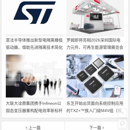
意法半导体推出新型电隔离栅极
罗姆即将亮相2026深圳国际电
驱动器，借助先进隔离技术简化
力元件、可再生能源管理展览会
电源设计
暨研讨会
大联大诠鼎集团携手Infineon以
东芝开始出货面向系统控制应用
固态变压器重构配电效率新标杆
的TXZ+™族入门级M4V组（搭
载Arm Cortex‑M4内核的标准微
控制器）工程样品
上一篇
下一篇