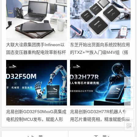
大联大诠鼎集团携手Infineon以
东芝开始出货面向系统控制应用
固态变压器重构配电效率新标杆
的TXZ+™族入门级M4V组（搭
载Arm Cortex‑M4内核的标准微
控制器）工程样品
兆易创新GD32F50MxxG高集成
兆易创新GD32H77R机器人专
电机控制MCU发布，赋能人形
用芯片重磅亮相，精准赋能伺服
机器人关节驱动革新
驱动与关节控制