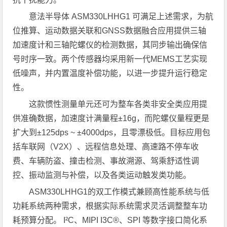
意法半导体 ASM330LHHG1 可满足上述需求，为航
位推算、运动数据关联和GNSS数据融合应用提供三轴
加速度计和三轴陀螺仪的检测数据，其同步输出确保信
号时序一致。两个传感器均采用新一代MEMS工艺实现
低噪声，并内置温度补偿功能，以进一步提升运行稳定
性。
这款惯性测量单元还可为整车各类非安全类应用提
供准确数据，加速度计满量程±16g，而陀螺仪量程更是
扩大到±125dps ~ ±4000dps，且零漂极低。目标应用包
括车联网（V2X）、远程信息处理、高速路不停车收
费、车辆防盗、撞击检测、事故溯源、驾乘舒适性调
控、振动监测与补偿，以及各类运动触发类功能。
ASM330LHHG1的双工作模式兼顾高性能系统与低
功耗系统两种需求，根据实际系统需求灵活调整整车功
耗预算分配。 I²C、MIPI I3C®、SPI 等数字接口简化系