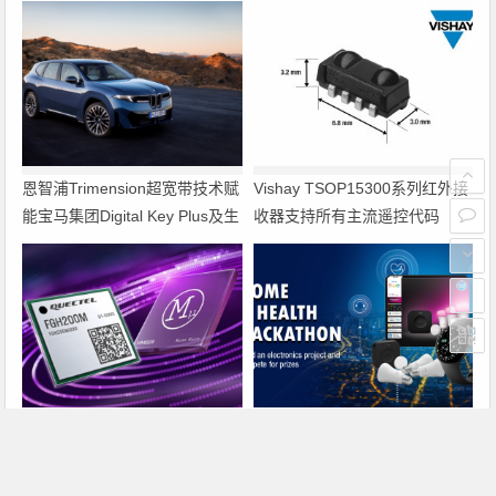
恩智浦Trimension超宽带技术赋
Vishay TSOP15300系列红外接
能宝马集团Digital Key Plus及生
收器支持所有主流遥控代码
命体存在检测功能
搭载摩尔斯微电子MM8108的移
智汇公关推荐新闻稿——e络盟
远通信FGH200M Wi-Fi HaLow
社区发起智能家居与医疗设计挑
模组 现已通过四项国际认证 可
战赛