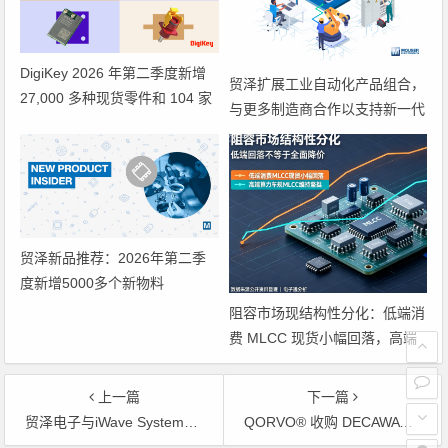
DigiKey 2026 年第二季度新增
贸泽扩展工业自动化产品组合，
27,000 多种现货零件和 104 家
与更多制造商合作以支持新一代
供应商
系统
贸泽新品推荐：2026年第二季
度新增5000多个新物料
阻容市场现结构性分化：低端消
费 MLCC 现货小幅回落，高端
算力、车规品类涨价态势坚挺
上一篇
下一篇
贸泽电子与iWave Systems签订分销协议 在全球范围内分销iWave系统级模块
QORVO® 收购 DECAWAVE 荣获《爱尔兰时报》“年度最佳交易奖”