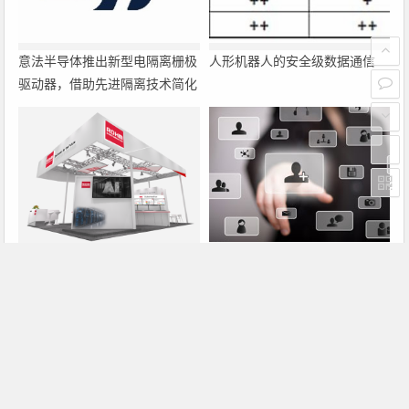
意法半导体推出新型电隔离栅极
人形机器人的安全级数据通信
驱动器，借助先进隔离技术简化
电源设计
罗姆即将亮相2026深圳国际电
大联大诠鼎集团携手Infineon以
力元件、可再生能源管理展览会
固态变压器重构配电效率新标杆
暨研讨会
上一篇
下一篇
CCD与CMOS成像器在摄像手机中的工作方式比较
基于FPGA的三相SPWM的设计及其优化
文章导航