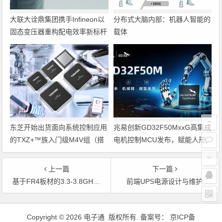
大联大诠鼎集团携手Infineon以
分布式大脑内部：机器人智能的
固态变压器重构配电效率新标杆
载体
东芝开始出货面向系统控制应用
兆易创新GD32F50MxxG高集成
的TXZ+™族入门级M4V组（搭
电机控制MCU发布，赋能人形
载Arm Cortex‑M4内核的标准微
机器人关节驱动革新
控制器）工程样品
上一篇
下一篇
基于FR4板材的3.3-3.8GHz802.16aWiMAX低噪声放大器设计
前端UPS电源设计与维护
文章导航
Copyright © 2026 电子通 版权所有. 备案号：
京ICP备