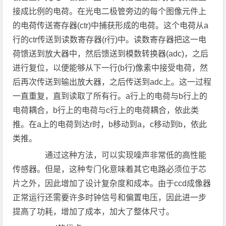
接成比例的电荷。在光电二极管旁边的每个图像元件上
的电荷传送寄存器(ctr)中捕获形成的电荷。这个电荷从a
行的ctr传送到读数寄存器(r行)中。读数寄存器把这一电
荷馈送到放大器中，然后馈送到模数转换器(adc)，之后
进行复位，以便能够从下一行(b行)像素中接受电荷，然
后再次传送到输出放大器，之后传送到adc上。这一过程
一直重复，直到读取了所有行。a行上的电荷与b行上的
电荷耦合，b行上的电荷与c行上的电荷耦合，依此类
推。在a上的电荷到达r时，b移动到a，c移动到b，依此
类推。
通过这种方法，可以实现噪声非常低的高性能
传感器。但是，这种专门化意味着其它电路必须位于芯
片之外，因此增加了设计复杂度和成本。由于ccd成像器
正常运行还需要许多时钟信号和偏置电压，因此进一步
提高了功耗，增加了成本，加大了整体尺寸。