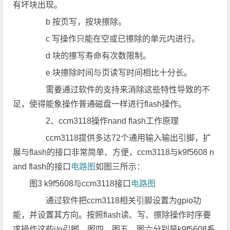
有坏块出现。
b 按页写，按块擦除。
c 写操作只能在空或已擦除的单元内进行。
d 块的擦写寿命有次数限制。
e 块擦除时间与页读写时间相比十分长。
需要通过软件的支持来消除这些特性导致的不
足，使得能象操作普通磁盘一样进行flash操作。
2、ccm3118操作nand flash工作原理
ccm3118提供多达72个通用输入输出引脚，扩
展与flash的接口非常简单、方便，ccm3118与k9f5608 n
and flash的接口
电路图
如图三所示：
图3 k9f5608与ccm3118接口
电路图
通过软件把ccm3118相关引脚设置为gpio功
能，并设置其方向。按照flash读、写、擦除操作时序要
求操作这些i/o引脚。图四、图五、图六分别是k9f5608系