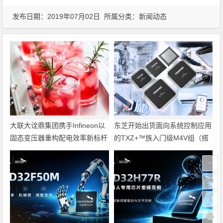
发布日期：2019年07月02日 所属分类：
新闻动态
大联大诠鼎集团携手Infineon以
东芝开始出货面向系统控制应用
固态变压器重构配电效率新标杆
的TXZ+™族入门级M4V组（搭
载Arm Cortex‑M4内核的标准微
控制器）工程样品