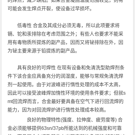
的焊点，减少缺陷。如果合金凝固温度范围较宽，则有
可能会发生焊点开裂，使设备过早损坏。
低毒性 合金及其成分必须无毒，所以此项要求将
镉、铊和汞排除在考虑范围之外；有些人也要求不能采
用有毒物质所提炼的副产品，因而又将铋排除在外，因
为铋主要来源于铅提炼的副产品。
具有良好的可焊性 在现有设备和免清洗型助焊剂条
件下该合金应具备充分的润湿度，能够与常规免清洗焊
剂一起使用。由于对波峰进行惰性处理的成本不太高，
因此可以接受波峰焊加惰性环境的使用条件要求；但就s
mt回流焊而言，合金最好要具备在空气下进行回流焊的
能力，因为对回流焊炉进行惰性处理成本较高。
良好的物理特性(强度、拉伸度、疲劳度等) 合
金必须能够提供63sn/37pb所能达到的机械强度和可靠