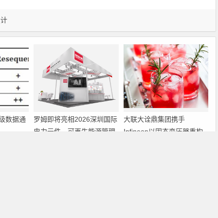
设计
级数据通
罗姆即将亮相2026深圳国际
大联大诠鼎集团携手
电力元件、可再生能源管理
Infineon以固态变压器重构
展览会暨研讨会
配电效率新标杆
下一篇
线设计
自上而下直到物理实现的DSP设计流程
Copyright © 2026 电子通 版权所有. 备案号：
京ICP备17050710号-3