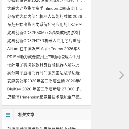
罗姆即将亮相2026深圳国际电力元件、可再生能源管理展览会暨研讨会
大联大诠鼎集团携手Infineon以固态变压器重构配电效率新标杆
202
分布式大脑内部：机器人智能的载体
2026年8月6日
东芝开始出货面向系统控制应用的TXZ+™族入门级M4V组（搭载Arm Cortex‑M4内核的标准微控制器）工程样品
兆易创新GD32F50MxxG高集成电机控制MCU发布，赋能人形机器人关节驱动革新
兆易创新GD32H77R机器人专用芯片重磅亮相，精准赋能伺服驱动与关节控制
Altium 在中国发布 Agile Teams
2026年8月6日
PRISM助力成像应用上市时间缩短六个月，实战指南一文解读
202
瑞萨电子将携多款具身智能机器人解决方案，首次亮相2026中国具身智能机器人产业大会
高分辨率直接飞行时间激光雷达赋予边缘 AI 空间感知能力
2026年8
安森美公布2026年第二季度业绩
2026年8月6日
DigiKey 2026 年第二季度新增 27,000 多种现货零件和 104 家供应商
恩智浦Trimension超宽带技术赋能宝马集团Digital Key Plus及生命体存在检测功能
相关文章
意法半导体推出新型电隔离栅极驱动器，借助先进隔离技术简化电源设计