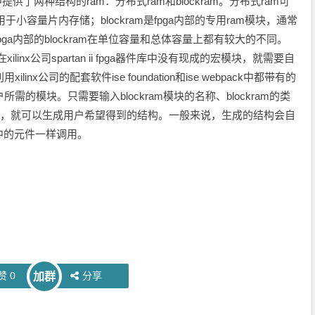
供了两种结构的ram：分布式ram和blockram。分布式ram可
于小容量片内存储；blockram是fpga内部的专用ram模块，通常
a内部的blockram在单位容量和总体容量上都有较大的不同。
xilinx公司spartan ii fpga器件库中没有现成的宏模块，就需要自
inx公司的配套软件ise foundation和ise webpack中都带有的
用户所需的模块。只需要输入blockram模块的名称、blockram的类
度，就可以生成用户希望得到的结构。一般来说，生成的结构会自
中的元件一样调用。
赞
0
分享
加群