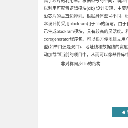
高了芯片的利用率。根据型号的不同，fpga中提
以利用可配置逻辑模块(clb) 设计实现，主要用
沿芯片的垂直边排列。根据具体型号不同，fpg
本设计将采用blockram用于fifo的编写。由于在
己生成blockram模块，具有较高的灵活度。利用xil
coregenerator程序包，可以很方便地建立
型(如单口还是双口)、地址线和数据线的宽
动加载到当前的项目中，从而可以像器件库
非对称同步fifo的结构