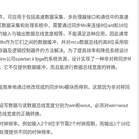
器件，可应用于包括高速数据采集、多处理器接口和通信中的高速
采集和处理系统中，需要通过同步fifo来连接8位a/d和16位
器件的输入与输出数据总线宽度相等，不能满足这种应用，因此通常
ifo作为它们之间的数据缓冲，并对mcu数据总线的高8位采用软
据锁存器及逻辑控制器件的方法解决。为了提高效率和降低系统设计
x公司spartan ii fpga的系统资源，设计实现了一种非对称同步fif
fo)，它不仅提供数据缓冲，而且能进行数据总线宽度的转换。
简单地通过修改现成的同步fifo模块而得到，这是因为非对称同
：
数据与读数据总线宽度分别为win和wout，必须对win>wout
据总线宽度的正确转换。
时钟频率。例如输入2个8位字节需2个时钟周期，而输出1个16位
据处理提供不同的时钟频率。