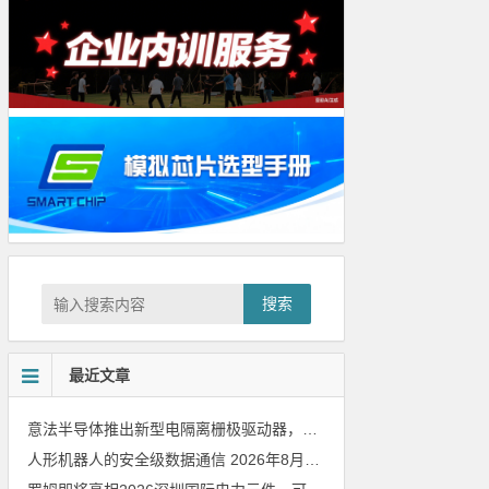
搜索
最近文章
意法半导体推出新型电隔离栅极驱动器，借助先进隔离技术简化电源设计
人形机器人的安全级数据通信
2026年8月8日