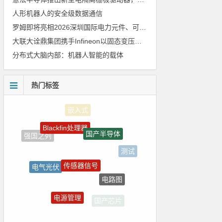
人形机器人的安全级数据通信
罗姆即将亮相2026深圳国际电力元件、可再生能源管理展览会暨研讨会
大联大诠鼎集团携手Infineon以固态变压器重构配电效率新标杆
分布式大脑内部：机器人智能的载体
热门标签
Blackfin处理器
国产半导体
强国之列
测试
传感器信号
电气光伏
电路图
homekit
电源管理
国产芯片
LED驱动方案