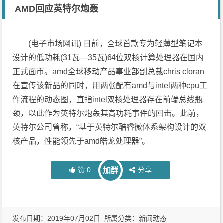
AMD回应英特尔炮轰
(电子市场网讯) 日前，全球首款专为轻薄型笔记本
设计的低功耗(31瓦—35瓦)64位双核计算处理器在国内
正式面市。amd全球移动产品事业部副总裁chris cloran
在宣传该新品的同时，用两张配有amd与intel两种cpu工
作流程的动态图，直指intel双核处理器存在前端总线瓶
颈，以此作为英特尔炮轰其高功耗事件的回击。此前，
英特尔公司曾称，“基于英特尔酷睿微体系架构设计的双
核产品，性能领先于amd皓龙处理器”。
赞
0
分享
加群
发布日期：2019年07月02日 所属分类：
新闻动态