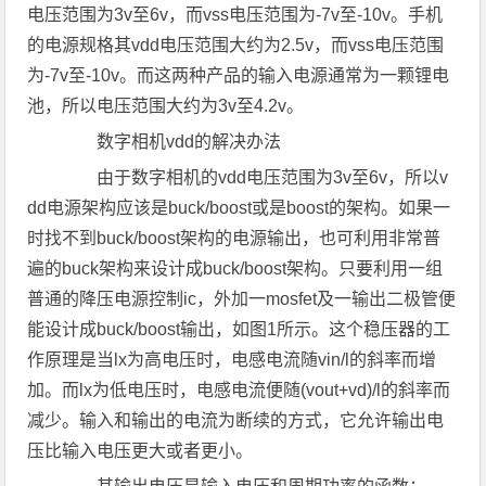
电压范围为3v至6v，而vss电压范围为-7v至-10v。手机
的电源规格其vdd电压范围大约为2.5v，而vss电压范围
为-7v至-10v。而这两种产品的输入电源通常为一颗锂电
池，所以电压范围大约为3v至4.2v。
数字相机vdd的解决办法
由于数字相机的vdd电压范围为3v至6v，所以v
dd电源架构应该是buck/boost或是boost的架构。如果一
时找不到buck/boost架构的电源输出，也可利用非常普
遍的buck架构来设计成buck/boost架构。只要利用一组
普通的降压电源控制ic，外加一mosfet及一输出二极管便
能设计成buck/boost输出，如图1所示。这个稳压器的工
作原理是当lx为高电压时，电感电流随vin/l的斜率而增
加。而lx为低电压时，电感电流便随(vout+vd)/l的斜率而
减少。输入和输出的电流为断续的方式，它允许输出电
压比输入电压更大或者更小。