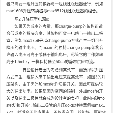
者只需要一组升压转换器与一组线性稳压器便行，例如
max1606升压转换器与max8512线性稳压器的组合。
图2 升降压型电源ic
如果因为成本的考量，那charge-pump的架构正适
合低成本的解决方案，其架构可省一电感与一输出二极
管，例如max1759是以charge-pump方式产生一组可升
降压的输出电压。而maxim的独特change-pump架构容
许输入电压可高于或低于输出电压。尽管它的工作频率
高于1.5mhz，一样保持低至50ua的静态供应电流。
有些设计者因为考虑到高效率，而选择以升压
方式产生一组输入高于输出电压来提高效率，如图3的升
压架构，由于需外加mosfet作切换开关，因此可提供较
大的输出功率。如果是因为空间的限制，外加mosfet开
关以及输出二极管就会成为设计者的负担，此时内建mo
sfet切换开关与输出二极管的升压dc-dc转换器例如max1
722，就适合于此应用中，不仅省空间、效能好，更能省