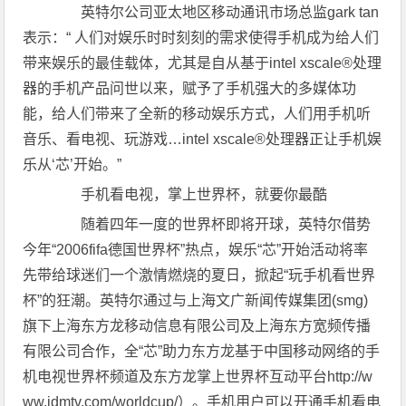
英特尔公司亚太地区移动通讯市场总监gark tan
表示：“ 人们对娱乐时时刻刻的需求使得手机成为给人们
带来娱乐的最佳载体，尤其是自从基于intel xscale®处理
器的手机产品问世以来，赋予了手机强大的多媒体功
能，给人们带来了全新的移动娱乐方式，人们用手机听
音乐、看电视、玩游戏…intel xscale®处理器正让手机娱
乐从‘芯’开始。”
手机看电视，掌上世界杯，就要你最酷
随着四年一度的世界杯即将开球，英特尔借势
今年“2006fifa德国世界杯”热点，娱乐“芯”开始活动将率
先带给球迷们一个激情燃烧的夏日，掀起“玩手机看世界
杯”的狂潮。英特尔通过与上海文广新闻传媒集团(smg)
旗下上海东方龙移动信息有限公司及上海东方宽频传播
有限公司合作，全“芯”助力东方龙基于中国移动网络的手
机电视世界杯频道及东方龙掌上世界杯互动平台http://w
ww.idmtv.com/worldcup/）。手机用户可以开通手机看电