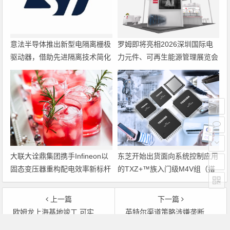
意法半导体推出新型电隔离栅极
罗姆即将亮相2026深圳国际电
驱动器，借助先进隔离技术简化
力元件、可再生能源管理展览会
电源设计
暨研讨会
大联大诠鼎集团携手Infineon以
东芝开始出货面向系统控制应用
固态变压器重构配电效率新标杆
的TXZ+™族入门级M4V组（搭
载Arm Cortex‑M4内核的标准微
控制器）工程样品
上一篇
下一篇
欧姆龙上海基地竣工 可实现当日接单次日出货
英特尔渠道策略涉嫌垄断 强制经销商进货