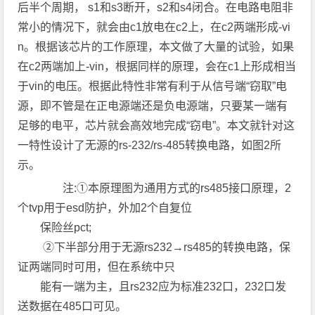
后半个周期， s1和s3断开，s2和s4闭合。在电路电阻非
常小的情况下，就会由c1放电在c2上，在c2两端形成-vi
n。根据该芯片的工作原理，本文做了大量的试验，如果
在c2两端加上-vin，根据同样的原理，会在c1上形成相当
于vin的电压。根据此特性非常有利于从信号端“窃取”电
源，即不管是在正电源端还是负电源端，只要某一端有
足够的电平，芯片就会高效地完成“窃电”。本文就针对这
一特性设计了无源的rs-232/rs-485转换电路，如图2所
示。
注:①本原理图为通用方式的rs485接口原理，2
个tvp用于esd防护，外加2个自复位
保险丝pct;
②下半部分用于无源rs232→rs485的转换电路，保
证两端同时可用，但在系统中只
能有一端为主，且rs232应为标准232口，232口发
送数据在485口可见。