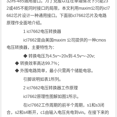
32/rs-485通用接口。为了克服以往在单端情况下只能23
2或485不能同时接口的局限，本文利用maxim公司的icl7
662芯片设计一种通用接口。下面就icl7662芯片及电路
原理作全面地介绍。
1 icl7662电压转换器
icl7662是由美国maxim 公司提供的一种cmos
电压转换器，主要特性为：
◆ 转换电压为4.5v～20v到-4.5v～-20v;
◆ 转换效率高达99.7％；
◆ 外围电路简单，最小只需两个储能电容。
引脚说明如表1所列。
2 icl7662电压转换器工作原理
icl7662原理性图解如图1所示。
在icl7662工作周期的前半个周期，s1和s3闭
合，s2和s4断开，c1由输入电压充电到vin。在接下来的