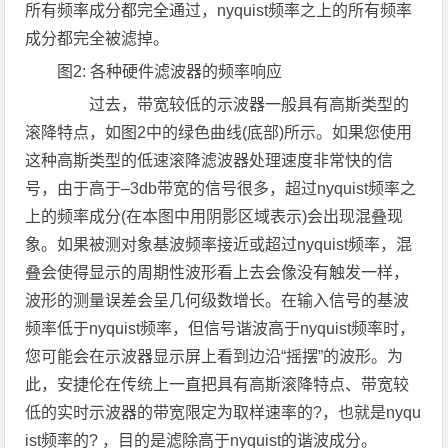
所有频率成分都完全通过，nyquist频率之上的所有频率
成分都完全被滤掉。
图2: 各种硬件滤波器的频率响应
过去，带宽较低的示波器一般具有高斯类型的
滚降特点，如图2中的绿色曲线(底部)所示。如果您使用
这种高斯类型的低速滚降滤波器处理速度非常快的信
号，由于高于–3db带宽的信号很多，超过nyquist频率之
上的频率成分(在本图中用阴影区域表示)会出现混叠现
象。如果被测对象基波频率接近或超过nyquist频率，混
叠会使得显示的周期性波形看上去会像没有触发一样，
波形的测量误差会呈几何级数增长。在输入信号的基波
频率低于nyquist频率，但信号谐波高于nyquist频率时，
您可能会在示波器显示屏上看到边沿“摇摆”的波形。为
此，安捷伦在传统上一直把具有高斯滚降特点、带宽较
低的实时示波器的带宽限定为取样速率的?，也就是nyqu
ist频率的? ，目的是滤除高于nyquist的谐波成分。