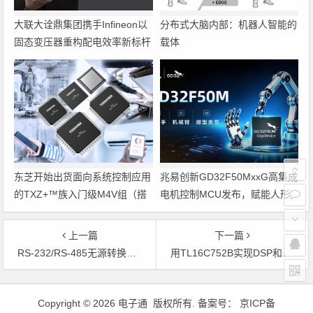
大联大诠鼎集团携手Infineon以
分布式大脑内部：机器人智能的
固态变压器重构配电效率新标杆
载体
东芝开始出货面向系统控制应用
兆易创新GD32F50MxxG高集成
的TXZ+™族入门级M4V组（搭
电机控制MCU发布，赋能人形
载Arm Cortex‑M4内核的标准微
机器人关节驱动革新
控制器）工程样品
上一篇
下一篇
RS-232/RS-485无源转换电路设计
用TL16C752B实现DSP和PC机的串行通信
文章导航
Copyright © 2026 电子通 版权所有. 备案号：
京ICP备