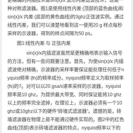
更精确的内插技术是sin(x)/x 波形内差滤波技术，这是一
种对称滤波器。图1是使用线性内差 (顶部的蓝色曲线)和
sin(x)/x 内差 (底部的黄色曲线)的3ghz正弦波实例。通过
线性内差，我们可以清楚地看到这一使用20 g 样点每秒
采样的示波器，得到的样点间隔为50 ps。
图1:线性内差 与 正弦内差
sin(x)/x内插滤波虽然是更精确地表示输入信号
的方法，但有一些问题要注意。首先，为使sin(x)/x 内插
滤波绝对精确，示波器的采样率要保证能处理任何低于n
yquist频率 (fn)的频率成分。nyquist频率定义为取样频率
(fs)的?。对可以以20 gsa/s速率采样的示波器，nyquist
频率是10 ghz。为提供最大带宽、同时保证能将10 ghz
以上的频率完全滤掉，在理论上，示波器必须有一个10
ghz或10ghz以下的硬件“砖墙式滤波器”。遗憾的是，砖
墙滤波器在物理上是不能通过硬件实现的。图2中的红色
曲线(顶部)表示砖墙滤波器的特点，nyquist频率以下的