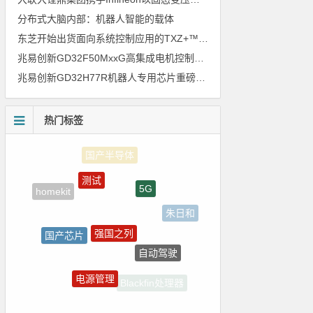
分布式大脑内部：机器人智能的载体
东芝开始出货面向系统控制应用的TXZ+™族入门级M4V组（搭载Arm Cortex‑M4内核的标准微控制器）工程样品
兆易创新GD32F50MxxG高集成电机控制MCU发布，赋能人形机器人关节驱动革新
兆易创新GD32H77R机器人专用芯片重磅亮相，精准赋能伺服驱动与关节控制
热门标签
测试
5G
homekit
朱日和
强国之列
国产芯片
自动驾驶
裸视三维产品
电源管理
Blackfin处理器
ZigBee