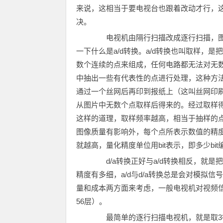
来说，这相当于要电视台也跟着改动才行，
决。
电视机由隔行扫描改成逐行扫描，图像信
一下什么是a/d转换。a/d转换也叫取样，
数个连续的点来组成，任何电路都无法对无
中抽出一些有代表性的点进行处理，这种方法
通过一个丝网后再印到报纸上（这叫丝网印
从图片中无数个点取样后得来的。经过取样
这样的道理，取样频率越高，相当于抽样的
图像质量有影响外，每个点所表示数值的精
就越高，量化精度单位用bit表示，即多少bit
d/a转换正好与a/d转换相反，就是
精度有多细，a/d与d/a转换总是会对模拟
量和成本两方面来考虑，一般电视机对视频信号
56层）。
最简单的逐行扫描电视机，就是取3行