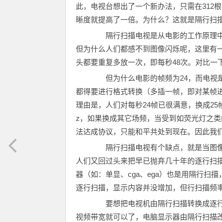
此，电视台想出了一个新办法，只需在312
晰度就提高了一倍。为什么？这就是隔行扫
隔行扫描电视是从电影的工作原理中学
但为什么人们都感不到图像闪烁呢，这里有
头都要重复多放一次，即每秒48次。对比一
但为什么电影的帧频为24，而电视是
都得要进行格式转换（多插一帧，即对某帧进
理由是，人们对每秒24帧已很满意，换成25
z，如果换成其它场频，当受到如荧光灯之
法达成协议，只能和平共处到现在。因此我
隔行扫描电视有个缺点，就是当图像
人们又回过头来把早已抛弃几十年的逐行扫
器（如：单显、cga、ega）也是用隔行扫
逐行扫描，显示内容并没增加，但行扫描频
要想把电视机由隔行扫描转换成逐行
视频带宽就可以了，电脑显示器由隔行扫描