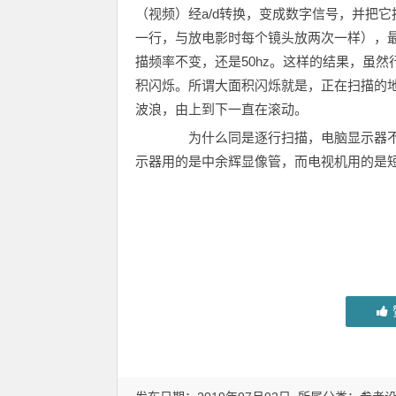
（视频）经a/d转换，变成数字信号，并把
一行，与放电影时每个镜头放两次一样），
描频率不变，还是50hz。这样的结果，虽
积闪烁。所谓大面积闪烁就是，正在扫描的
波浪，由上到下一直在滚动。
为什么同是逐行扫描，电脑显示器不
示器用的是中余辉显像管，而电视机用的是短余辉显像管，两