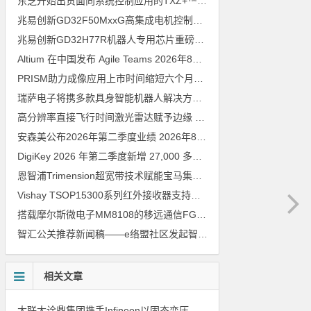
东芝开始出货面向系统控制应用的TXZ+™族入门级M4V组（搭载Arm Cortex‑M4内核的标准微控制器）工程样品
兆易创新GD32F50MxxG高集成电机控制MCU发布，赋能人形机器人关节驱动革新
兆易创新GD32H77R机器人专用芯片重磅亮相，精准赋能伺服驱动与关节控制
Altium 在中国发布 Agile Teams
2026年8月6日
PRISM助力成像应用上市时间缩短六个月，实战指南一文解读
202
瑞萨电子将携多款具身智能机器人解决方案，首次亮相2026中国具身智能机器人产业大会
高分辨率直接飞行时间激光雷达赋予边缘 AI 空间感知能力
2026年8
安森美公布2026年第二季度业绩
2026年8月6日
DigiKey 2026 年第二季度新增 27,000 多种现货零件和 104 家供应商
恩智浦Trimension超宽带技术赋能宝马集团Digital Key Plus及生命体存在检测功能
Vishay TSOP15300系列红外接收器支持所有主流遥控代码
2026年
搭载摩尔斯微电子MM8108的移远通信FGH200M Wi-Fi HaLow模组 现已通过四项国际认证 可投入量产
智汇公关推荐新闻稿——e络盟社区发起智能家居与医疗设计挑战赛
相关文章
大联大诠鼎集团携手Infineon以固态变压器重构配电效率新标杆