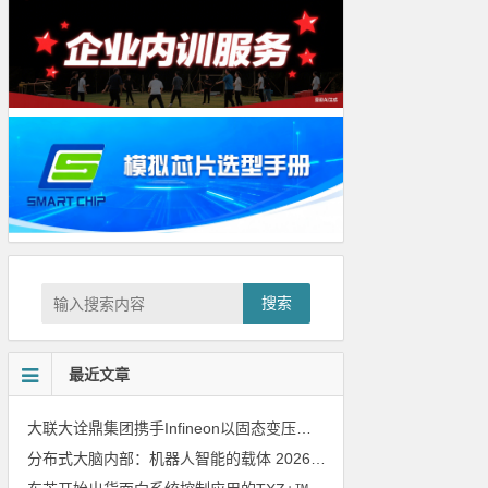
搜索
最近文章
大联大诠鼎集团携手Infineon以固态变压器重构配电效率新标杆
202
分布式大脑内部：机器人智能的载体
2026年8月6日