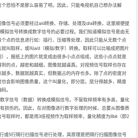
这个恐怕不是那么容易了吧。因此，只能电视机自己想办法解
号必须要经过a/d转换、存储、处理及d/a转换，这里顺便提
是把模拟信号转换成数字信号的必要过程。我们知道模拟信号是由无
数个点的信息进行如：插行、压缩等处理，因此只能从无数个点
就叫取样，或叫a/d（模拟/数字）转换。取样可以比喻成把图片
刷），报纸上的图片就变成由很多小点点组成，这些小点点就是
得到的点，越密和越细，图像就越逼真。对视频信号取样也存在
点越多，数据就越真实，但数据占的内存也多。除了点的密度对
度也会影响图像质量，这个叫量化，即分层。层分得越多，精度
编码。
把数字信号（数据）转换成模拟信号。不管取样频率有多高，量化
信号有损伤的。因此，在对图像进行数字处理的时候，总要从图像质
取样时，都是用3倍视频作为取样频率，量化精度为8bit（即2
或5行隔行扫描信号进行处理，其原理是把隔行扫描图像信号