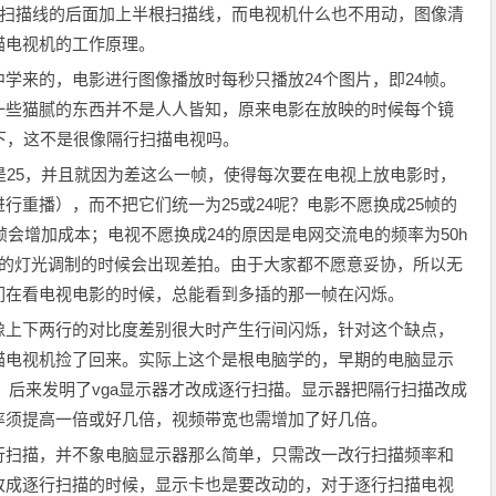
根扫描线的后面加上半根扫描线，而电视机什么也不用动，图像清
描电视机的工作原理。
来的，电影进行图像播放时每秒只播放24个图片，即24帧。
一些猫腻的东西并不是人人皆知，原来电影在放映的时候每个镜
下，这不是很像隔行扫描电视吗。
25，并且就因为差这么一帧，使得每次要在电视上放电影时，
行重播），而不把它们统一为25或24呢？电影不愿换成25帧的
帧会增加成本；电视不愿换成24的原因是电网交流电的频率为50h
类的灯光调制的时候会出现差拍。由于大家都不愿意妥协，所以无
们在看电视电影的时候，总能看到多插的那一帧在闪烁。
上下两行的对比度差别很大时产生行间闪烁，针对这个缺点，
描电视机捡了回来。实际上这个是根电脑学的，早期的电脑显示
描，后来发明了vga显示器才改成逐行扫描。显示器把隔行扫描改成
率须提高一倍或好几倍，视频带宽也需增加了好几倍。
扫描，并不象电脑显示器那么简单，只需改一改行扫描频率和
改成逐行扫描的时候，显示卡也是要改动的，对于逐行扫描电视