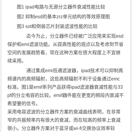
图1 ipad电路与无源分立器件衰减性能比较
图2 抑制esd的基本zrz单元结构的等效原理图
图3 sot和倒装芯片封装滤波性能的比较
迄今为止，分立器件已经被广泛应用来实现esd
保护和emi滤波功能。从提高性能的观点以及考虑到节省
空间的发展趋势看，现在这种方案在很大程度上不宜继
续采用。
通过集成emi低通滤波器，ipad技术可以抑制高
频谱内的高频辐射，这些高频辐射不利于设备通过emc
标准。图1是emif系列产品获得ipad滤波器衰减性能与33
pf的分立电容的比较。emif器件能在更宽的频段内衰减不
希望要的信号。
采用电容滤波的分立器件方案的衰减曲线表明，在非常
窄的共振频率内有很大的衰减，而在较高的频率上衰减
很小。分立器件方案对于蓝牙或wi-fi交换协议效率较