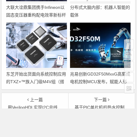
大联大诠鼎集团携手Infineon以
分布式大脑内部：机器人智能的
固态变压器重构配电效率新标杆
载体
东芝开始出货面向系统控制应用
兆易创新GD32F50MxxG高集成
的TXZ+™族入门级M4V组（搭
电机控制MCU发布，赋能人形
载Arm Cortex‑M4内核的标准微
机器人关节驱动革新
控制器）工程样品
上一篇
下一篇
用VerilogHDL实现I2C总线功能
基于PIC单片机的热水控制器设计
文章导航
Copyright © 2026 电子通 版权所有. 备案号：
京ICP备