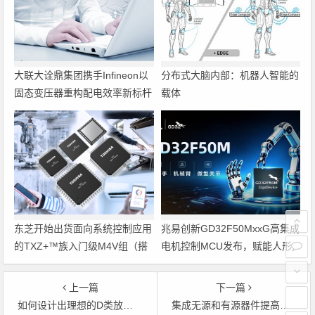
大联大诠鼎集团携手Infineon以
分布式大脑内部：机器人智能的
固态变压器重构配电效率新标杆
载体
东芝开始出货面向系统控制应用
兆易创新GD32F50MxxG高集成
的TXZ+™族入门级M4V组（搭
电机控制MCU发布，赋能人形
载Arm Cortex‑M4内核的标准微
机器人关节驱动革新
控制器）工程样品
上一篇
下一篇
如何设计出理想的D类放大器？
集成无源和有源器件提高移动电话性能