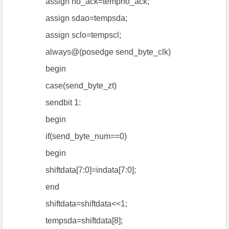
assign no_ack=tempno_ack;
assign sdao=tempsda;
assign sclo=tempscl;
always@(posedge send_byte_clk)
begin
case(send_byte_zt)
sendbit 1:
begin
if(send_byte_num==0)
begin
shiftdata[7:0]=indata[7:0];
end
shiftdata=shiftdata<<1;
tempsda=shiftdata[8];