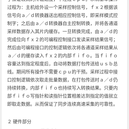
过程为：主机给外设一个采样控制信号，ｆｘ２根据该
信号向ａ／ｄ转换器送出相应控制信号，即采样模式控
制字；之后由ａ／ｄ转换器自主控制转换，并将各通道
采样数据存入其片内缓存。一旦转换完成，由ａ／ｄ的
完成位向ｆｘ２的可编程控制接口发读采样结果信号；
然后由可编程接口的控制逻辑依次将各通道采样结果从
ａ／ｄ的缓存读入ｆｘ２的内部ｆｉｆｏ。当ｆｉｆｏ
容量达到指定程度后，自动将数据打包传送给ｕｓｂ总
线。期间所有操作不需要ｃｐｕ的干预。采样过程中接
口控制逻辑依次取走批量数据，在打包传送时ａ／ｄ仍
持续转换，内部ｆｉｆｏ也持续写入转换结果。只要内
部ｆｉｆｏ写指针和读指针位置相差达到指定的值就立
即取走数据。从而保证了同步连续高速采集的可靠性。
２ 硬件部分