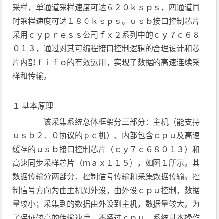
采样，单通道采样速度可达６２０ｋｓｐｓ，四通道同
时采样速度可达１８０ｋｓｐｓ。ｕｓｂ接口控制芯片
采用ｃｙｐｒｅｓｓ公司ｆｘ２系列中的ｃｙ７ｃ６８
０１３，通过对其可编程接口控制逻辑的合理设计和芯
片内部ｆｉｆｏ的有效运用，实现了数据的高速连续采
样和传输。
１ 基本原理
该采集系统总体框架分三部分：主机（能支持
ｕｓｂ２．０协议的ｐｃ机）、内部包含ｃｐｕ及高速
缓存的ｕｓｂ接口控制芯片（ｃｙ７ｃ６８０１３）和
高速同步采样芯片（ｍａｘ１１５），如图１所示。其
数据传输分两部分：控制信号传输和采集数据传输。控
制信号方向为由主机到外设，由外设ｃｐｕ控制，数据
量较小；采集到的数据由外设到主机，数据量较大。为
了保证较高的传输速度，不经过ｃｐｕ。系统基本操作