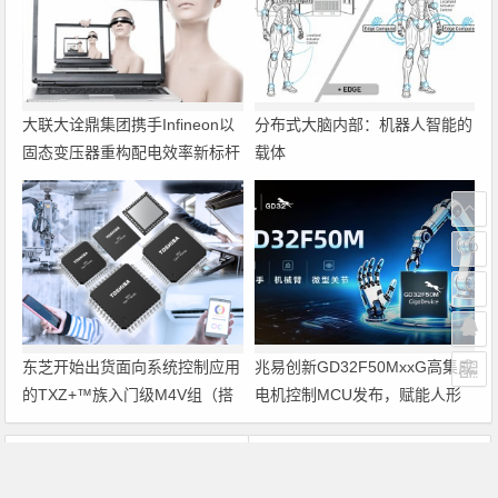
大联大诠鼎集团携手Infineon以
分布式大脑内部：机器人智能的
固态变压器重构配电效率新标杆
载体
东芝开始出货面向系统控制应用
兆易创新GD32F50MxxG高集成
的TXZ+™族入门级M4V组（搭
电机控制MCU发布，赋能人形
载Arm Cortex‑M4内核的标准微
机器人关节驱动革新
控制器）工程样品
上一篇
下一篇
PCI设备Windows通用驱动程序设计
USB外设的电源设计