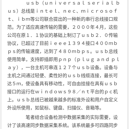
ｕｓｂ（ｕｎｉｖｅｒｓａｌ ｓｅｒｉａｌ ｂ
ｕｓ）总线是ｉｎｔｅｌ、ｎｅｃ、ｍｉｃｒｏｓｏｆ
ｔ、ｉｂｍ等公司联合提出的一种新的串行总线接口规
范。为了适应高速传输的需要，２０００年４月，这些
公司在原１．１协议的基础上制订了ｕｓｂ２．０传输
协议，已超过了目前ｉｅｅｅ１３９４接口４００ｍｂ
ｐｓ的传输速度，达到了４８０ｍｂｐｓ。ｕｓｂ总线
使用简单，支持即插即用ｐｎｐ（ｐｌｕｇ ａｎｄ ｐｌ
ａｙ），一台主机可串连１２７个ｕｓｂ设备。设备与
主机之间通过轻便、柔性好的ｕｓｂ线缆连接，最长可
达５ｍ，使设备具有移动性，可自由挂接在具有ｕｓｂ
接口的运行在ｗｉｎｄｏｗｓ９８／ｎｔ平台的ｐｃ机
上。ｕｓｂ总线已被越来越多的标准外设和用户自定义
外设所使用，如鼠标、键盘、扫描仪、音箱等。
笔者结合设备检测中数据采集的实际需要，设
计了该高速同步数据采集系统。该系统最多可四路同步