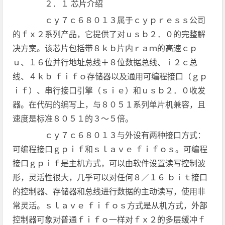
２．１ 芯片介绍
ｃｙ７ｃ６８０１３属于ｃｙｐｒｅｓｓ公司
的ｆｘ２系列产品，它提供了对ｕｓｂ２．０的完整解
决方案。该芯片包括带８ｋｂ片内ｒａｍ的高速ｃｐ
ｕ、１６位并行地址总线＋８位数据总线、ｉ２ｃ总
线、４ｋｂ ｆｉｆｏ存储器以及通用可编程接口（ｇｐ
ｉｆ）、串行接口引擎（ｓｉｅ）和ｕｓｂ２．０收发
器。在代码的编写上，与８０５１系列单片机兼容，且
速度是标准８０５１的３～５倍。
ｃｙ７ｃ６８０１３与外设有两种接口方式：
可编程接口ｇｐｉｆ和ｓｌａｖｅ ｆｉｆｏｓ。可编程
接口ｇｐｉｆ是主机方式，可以由软件设置读写控制波
形，灵活性很大，几乎可以对任何８／１６ ｂｉｔ接口
的控制器、存储器和总线进行数据的主动读写，使用非
常灵活。ｓｌａｖｅ ｆｉｆｏｓ方式是从机方式，外部
控制器可象对普通ｆｉｆｏ一样对ｆｘ２的多层缓冲ｆ