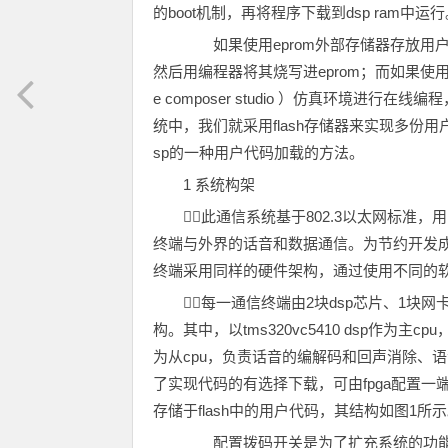
的boot机制，再将程序下载到dsp ram中运
如果使用eprom外部存储器存放用
然后用编程器将其烧写进eprom；而如果使用f
e composer studio ）仿真环境
统中，我们就采用flash存储器来实现多份用户
sp的一种用户代码加载的方法。
1 系统构架
此通信系统基于802.3以太网标
终端与外界的话音和数据通信。为节约开发
终端采用同样的硬件架构，通过使用不同的
每一通信终端由2块dsp芯片、1块网卡、
构。其中，以tms320vc5410 dsp作为主c
为从cpu，负责话音的编解码和回声消除、语
了实现代码的有选择下载，可由fpga配置
存储于flash中的用户代码，其结构如图1所
配置拨码开关是为了扩充系统的功能