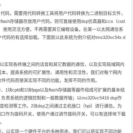
行。
户代码，需要用代码转换工具将用户代码转换为二进制目标文件，
lash存储器存放用户代码，则可直接使用dsp仿真器和ccs（cod
进行在线编程，使用灵活方便，不再需要其它编程设备。在某一以太网通信系
代码的有选择加载。下面就以此系统为例介绍对tms320vc54x d
准，用以实现各终端之间的话音和其它数据的通信，以及实现局域网内
成本，提高系统的可扩展性、通用性和灵活性，我们对每个网内
软件代码而使其实现不同的功能，发挥不同的作用。
1块cpld和1块fpga以及flash存储器等器件组成可扩展的基本结
pu，负责系统的逻辑控制和一般数据传输；以ms320vc5416 dsp作
音检测等工作。2块dsp之间通过主机接口（hpi）进行通信。为
一端口作为拨码开关，使用户通过调节拨码开关，可以有选择地下载
示。
，以实现一个硬件平台的多种用途。我们可以将实现不同功能