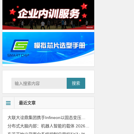
搜索
最近文章
大联大诠鼎集团携手Infineon以固态变压器重构配电效率新标杆
202
分布式大脑内部：机器人智能的载体
2026年8月6日