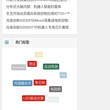
分布式大脑内部：机器人智能的载体
东芝开始出货面向系统控制应用的TXZ+™族入门级M4V组（搭载Arm Cortex‑M4内核的标准微控制器）工程样品
兆易创新GD32F50MxxG高集成电机控制MCU发布，赋能人形机器人关节驱动革新
兆易创新GD32H77R机器人专用芯片重磅亮相，精准赋能伺服驱动与关节控制
热门标签
测试
自动驾驶
homekit
5G
朱日和
传感器信号
电路图
ZigBee
LED驱动方案
Atmel
嵌入式