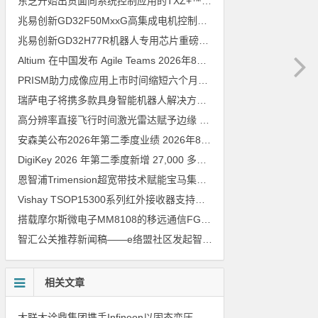
东芝开始出货面向系统控制应用的TXZ+™族入门级M4V组（搭载Arm Cortex‑M4内核的标准微控制器）工程样品
兆易创新GD32F50MxxG高集成电机控制MCU发布，赋能人形机器人关节驱动革新
兆易创新GD32H77R机器人专用芯片重磅亮相，精准赋能伺服驱动与关节控制
Altium 在中国发布 Agile Teams
2026年8月6日
PRISM助力成像应用上市时间缩短六个月，实战指南一文解读
202
瑞萨电子将携多款具身智能机器人解决方案，首次亮相2026中国具身智能机器人产业大会
高分辨率直接飞行时间激光雷达赋予边缘 AI 空间感知能力
2026年8
安森美公布2026年第二季度业绩
2026年8月6日
DigiKey 2026 年第二季度新增 27,000 多种现货零件和 104 家供应商
恩智浦Trimension超宽带技术赋能宝马集团Digital Key Plus及生命体存在检测功能
Vishay TSOP15300系列红外接收器支持所有主流遥控代码
2026年
搭载摩尔斯微电子MM8108的移远通信FGH200M Wi-Fi HaLow模组 现已通过四项国际认证 可投入量产
智汇公关推荐新闻稿——e络盟社区发起智能家居与医疗设计挑战赛
相关文章
大联大诠鼎集团携手Infineon以固态变压器重构配电效率新标杆