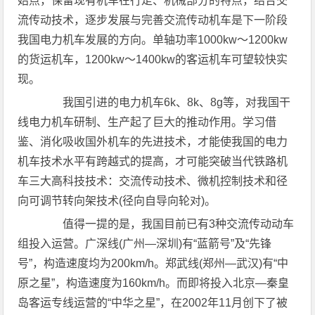
始点，保留现有机车在行走、机械部分的特点，结合交
流传动技术，逐步发展与完善交流传动机车是下一阶段
我国电力机车发展的方向。单轴功率1000kw～1200kw
的货运机车，1200kw～1400kw的客运机车可望较快实
现。
我国引进的电力机车6k、8k、8g等，对我国干
线电力机车研制、生产起了巨大的推动作用。学习借
鉴、消化吸收国外机车的先进技术，才能使我国的电力
机车技术水平有跨越式的提高，才可能突破当代铁路机
车三大高科技技术：交流传动技术、微机控制技术和径
向可调节转向架技术(径向自导向轮对)。
值得一提的是，我国目前已有3种交流传动动车
组投入运营。广深线(广州—深圳)有“蓝箭号”及“先锋
号”，构造速度均为200km/h。郑武线(郑州—武汉)有“中
原之星”，构造速度为160km/h。而即将投入北京—秦皇
岛客运专线运营的“中华之星”，在2002年11月创下了被