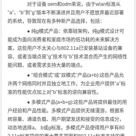
对于设备 oem和odm来说，由于wlan标准从
"a"、"b"到"g"版本不断演进并且用户不愿放弃最近部署
的系统，导致现在有多种新产品选择，包括：
● 纯g模式产品：依靠硅架构，纯g模式设计可
能成为面向消费者和家庭市场的低功耗的未来解决方
案，这些用户不太关心与802.11a已安装基站设备的兼
容、或者当端点是"g"技术与"b"技术混合而产生的网络性
能问题、或者需求支持大量的端点。
● "组合模式"或"双模式"产品(a+b):这些产品允
许两个网络同时并且独立地工作，为企业用户提供"a"标
准的性能优点加上对"b"标准的逆向兼容性。
● 多模式产品(a+b+g):这些产品将提供最佳的用
户经验和产品性能。多模式产品提供无缝漫游，根据系
统容量、通道负载、用户期望发送和接受的信息成分，
动态地选择a、 b或g标准。多模式产品使得用户享有80