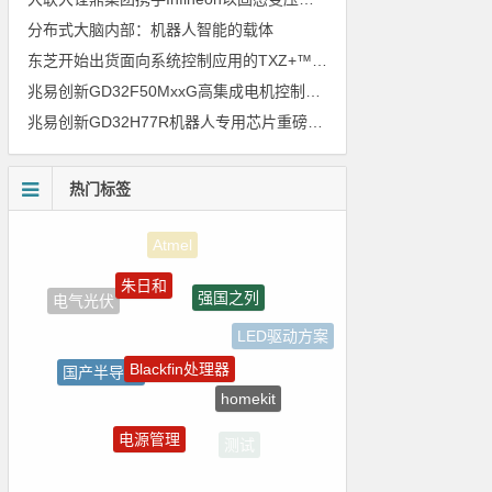
分布式大脑内部：机器人智能的载体
东芝开始出货面向系统控制应用的TXZ+™族入门级M4V组（搭载Arm Cortex‑M4内核的标准微控制器）工程样品
兆易创新GD32F50MxxG高集成电机控制MCU发布，赋能人形机器人关节驱动革新
兆易创新GD32H77R机器人专用芯片重磅亮相，精准赋能伺服驱动与关节控制
热门标签
朱日和
强国之列
电气光伏
LED驱动方案
Blackfin处理器
国产半导体
homekit
裸视三维产品
电源管理
测试
国产芯片