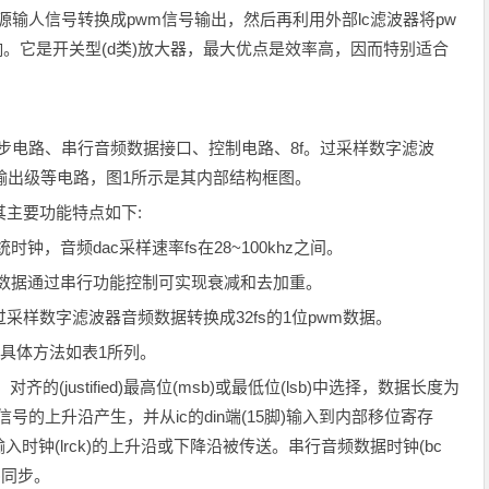
字源输人信号转换成pwm信号输出，然后再利用外部lc滤波器将pw
。它是开关型(d类)放大器，最大优点是效率高，因而特别适合
同步电路、串行音频数据接口、控制电路、8f。过采样数字滤波
声道输出级等电路，图1所示是其内部结构框图。
。其主要功能特点如下:
钟，音频dac采样速率fs在28~100khz之间。
数据通过串行功能控制可实现衰减和去加重。
fs的过采样数字滤波器音频数据转换成32fs的1位pwm数据。
，具体方法如表1所列。
justified)最高位(msb)或最低位(lsb)中选择，数据长度为
)信号的上升沿产生，并从ic的din端(15脚)输入到内部移位寄存
时钟(lrck)的上升沿或下降沿被传送。串行音频数据时钟(bc
k)同步。