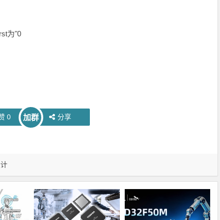
t为"0
赞
0
分享
加群
设计