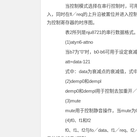
当控制模式选择在串行控制时，可用控
入，同时在fl／req的上升沿被置位并进入控
为控制寄存器的时序图。
表2所列是nju8721的串行数据格
(1)atyn6-attno
当b7为"0"时，b0-b6可用于设定衰减
att=data-121
式中：data为衰减点的衰减值，式中的
(2)demp0和dempl
demp0和dempl用于控制去加重开
(3)mute
mute用于控制静音操作，当mute
(4)f0、f1和f2
f0、f1、f2与fo／data、f1／r