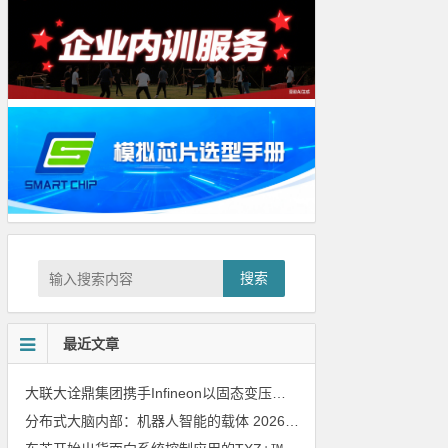
搜索
最近文章
大联大诠鼎集团携手Infineon以固态变压器重构配电效率新标杆
202
分布式大脑内部：机器人智能的载体
2026年8月6日