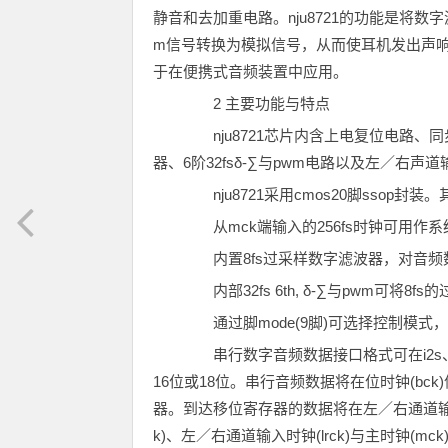
静音和去加重电路。nju8721的功能是将数
m信号转换为模拟信号，从而使耳机发出声响
于在便携式音频装置中应用。
2 主要功能与特点
nju8721芯片内含上电复位电路、
器、6阶32fsδ-∑与pwm电路以及左／右
nju8721采用cmos20脚ssop封装
从mck端输入的256fs时钟可用作系统时
内置8fs过采样数字滤波器，对音频
内部32fs 6th, δ-∑与pwm可将8
通过脚mode(9脚)可选择控制模式
串行数字音频数据接口格式可在i2s、对齐的(
16位或18位。串行音频数据将在位时钟(bck
器。到达移位寄存器的数据将在左／右通道输入
k)、左／右通道输入时钟(lrck)与主时钟(mc