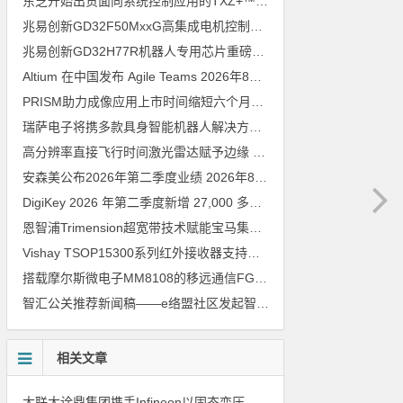
东芝开始出货面向系统控制应用的TXZ+™族入门级M4V组（搭载Arm Cortex‑M4内核的标准微控制器）工程样品
兆易创新GD32F50MxxG高集成电机控制MCU发布，赋能人形机器人关节驱动革新
兆易创新GD32H77R机器人专用芯片重磅亮相，精准赋能伺服驱动与关节控制
Altium 在中国发布 Agile Teams
2026年8月6日
PRISM助力成像应用上市时间缩短六个月，实战指南一文解读
202
瑞萨电子将携多款具身智能机器人解决方案，首次亮相2026中国具身智能机器人产业大会
高分辨率直接飞行时间激光雷达赋予边缘 AI 空间感知能力
2026年8
安森美公布2026年第二季度业绩
2026年8月6日
DigiKey 2026 年第二季度新增 27,000 多种现货零件和 104 家供应商
恩智浦Trimension超宽带技术赋能宝马集团Digital Key Plus及生命体存在检测功能
Vishay TSOP15300系列红外接收器支持所有主流遥控代码
2026年
搭载摩尔斯微电子MM8108的移远通信FGH200M Wi-Fi HaLow模组 现已通过四项国际认证 可投入量产
智汇公关推荐新闻稿——e络盟社区发起智能家居与医疗设计挑战赛
相关文章
大联大诠鼎集团携手Infineon以固态变压器重构配电效率新标杆