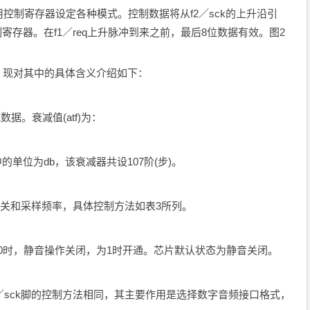
制寄存器设定各种模式。控制数据将从f2／sck的上升沿引
制寄存器。在f1／req上升脉冲到来之前，最后8位数据有效。图2
式。现对其中的具体含义介绍如下：
数据。衰减值(atf)为：
单位为db，该衰减器共设107阶(步)。
／关和采样频率，具体控制方法如表3所列。
为0时，静音操作关闭，为1时开通。芯片默认状态为静音关闭。
eq、f2／sck脚的控制方法相同，其主要作用是选择数字音频接口格式，