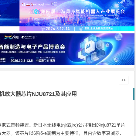
机放大器芯片NJU8721及其应用
装置。新日本无线电(njr或jrc)公司推出的nju8721单片i
机放大器。该芯片以6阶δ-e调制为主要特征，且内含数字衰减器、