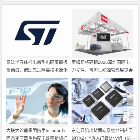
意法半导体推出新型电隔离栅极
罗姆即将亮相2026深圳国际电
驱动器，借助先进隔离技术简化
力元件、可再生能源管理展览会
电源设计
暨研讨会
大联大诠鼎集团携手Infineon以
东芝开始出货面向系统控制应用
固态变压器重构配电效率新标杆
的TXZ+™族入门级M4V组（搭