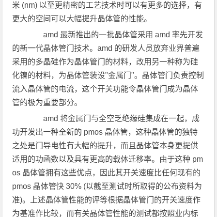
米 (nm) 以至更精密的工艺技术时可以有更多的选择，有
更大的空间可以大幅提升晶体管的性能。
amd 最新推出的一批晶体管采用 amd 率先开发
的新一代晶体管门技术。amd 的研发人员放弃业界普遍
采用的多晶硅作为晶体管门的材料，改用另一种称为硅
化镍的材料，为晶体管装设"金属门"。晶体管门负责控制
流入晶体管的电流，这个开关功能令晶体管门成为晶体
管的极为重要部分。
amd 将金属门与全空乏绝缘硅集成在一起，成
功开发出一种全新的 pmos 晶体管，这种晶体管的独特
之处是门导电性有大幅的提升，而且晶体管本身更提供
适用的功函数以及具有更高的载体迁移率。由于这种 pm
os 晶体管拥有这些优点，因此其开关速度比任何现有的
pmos 晶体管快 30% (以截至测试时所取得的公布资料为
准)。上述晶体管性能的评等根据晶体管门的开关速度作
为基准作比较，而有关晶体管性能的测试都按照业内标