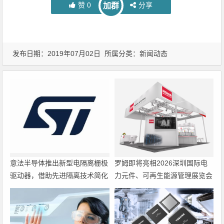
赞
0
分享
加群
发布日期：2019年07月02日 所属分类：
新闻动态
意法半导体推出新型电隔离栅极
罗姆即将亮相2026深圳国际电
驱动器，借助先进隔离技术简化
力元件、可再生能源管理展览会
电源设计
暨研讨会