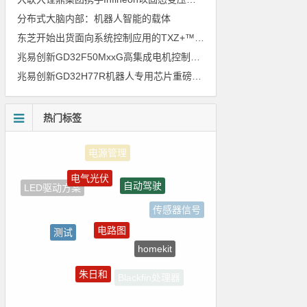
分布式大脑内部：机器人智能的载体
东芝开始出货面向系统控制应用的TXZ+™族入门级M4V组（搭载Arm Cortex‑M4内核的标准微控制器）工程样品
兆易创新GD32F50MxxG高集成电机控制MCU发布，赋能人形机器人关节驱动革新
兆易创新GD32H77R机器人专用芯片重磅亮相，精准赋能伺服驱动与关节控制
热门标签
电气光伏
自动驾驶
LED驱动方案
传感器信号
电路图
测试
homekit
ZigBee
朱日和
Blackfin处理器
强国之列