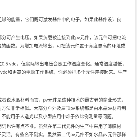
够的能量，它们既可激发器件中的电子。如果此器件设计良
分可产生电压。如果负载被连接到此pv元件，该元件可把电流
量的函数。为增加电流输出，可把该元件置于亮度更高的环境或
.5 vdc，但实际输出电压会随工作温度变化。通常温度越低，
2 vdc和更高的电源工作系统，你必须把多个元件连接起来。生产
者说水晶材料而言，pv元件是这种技术的最古老的商业形式，
方法非常相似。大部分户外及屋顶pv系统都是由水晶pv材料制
、不能用于人造光以及小型应用中难于依比例测量等问题。
词也许有点不准。虽然在第二代元件的生产中采用了薄膜材
灵活，有些名不副实。虽然第二代pv元件不如水晶pv元件那样