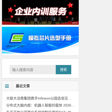
搜索
最近文章
大联大诠鼎集团携手Infineon以固态变压器重构配电效率新标杆
202
分布式大脑内部：机器人智能的载体
2026年8月6日