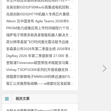
东芝开始出货面向系统控制应用的TXZ+™族入门级M4V组（搭载Arm Cortex‑M4内核的标准微控制器）工程样品
兆易创新GD32F50MxxG高集成电机控制MCU发布，赋能人形机器人关节驱动革新
兆易创新GD32H77R机器人专用芯片重磅亮相，精准赋能伺服驱动与关节控制
Altium 在中国发布 Agile Teams
2026年8月6日
PRISM助力成像应用上市时间缩短六个月，实战指南一文解读
202
瑞萨电子将携多款具身智能机器人解决方案，首次亮相2026中国具身智能机器人产业大会
高分辨率直接飞行时间激光雷达赋予边缘 AI 空间感知能力
2026年8
安森美公布2026年第二季度业绩
2026年8月6日
DigiKey 2026 年第二季度新增 27,000 多种现货零件和 104 家供应商
恩智浦Trimension超宽带技术赋能宝马集团Digital Key Plus及生命体存在检测功能
Vishay TSOP15300系列红外接收器支持所有主流遥控代码
2026年
搭载摩尔斯微电子MM8108的移远通信FGH200M Wi-Fi HaLow模组 现已通过四项国际认证 可投入量产
智汇公关推荐新闻稿——e络盟社区发起智能家居与医疗设计挑战赛
相关文章
大联大诠鼎集团携手Infineon以固态变压器重构配电效率新标杆