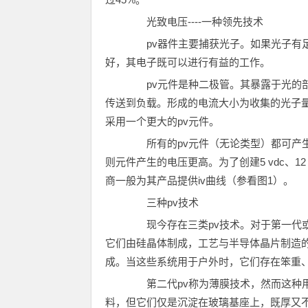
光致电压----一种领先技术
pv器件主要捕获光子。如果光子有足
好，其电子既可以进行有益的工作。
pv元件是种二极管。其暴露于光的部
传送到负载。形成的电流大小为收集的光子
采用一个更大的pv元件。
所有的pv元件（无论类型）都可产生0
则元件产生的电压更高。为了创建5 vdc、1
商一般为其产品提供iv曲线（参看图1）。
三种pv技术
现今存在三类pv技术。对于第一代或
它们由硅晶体制成，工艺与半导体晶片制造的
成。当这些系统用于户外时，它们存在笨重
第二代pv称为薄膜技术，然而这种用
料，但它们仅是沉淀在玻璃基座上，既厚又不