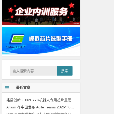
搜索
最近文章
兆易创新GD32H77R机器人专用芯片重磅亮相，精准赋能伺服驱动与关节控制
Altium 在中国发布 Agile Teams
2026年8月6日