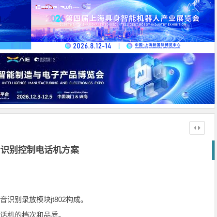
音识别控制电话机方案
识别录放模块jt802构成。
电话机的档次和品质。