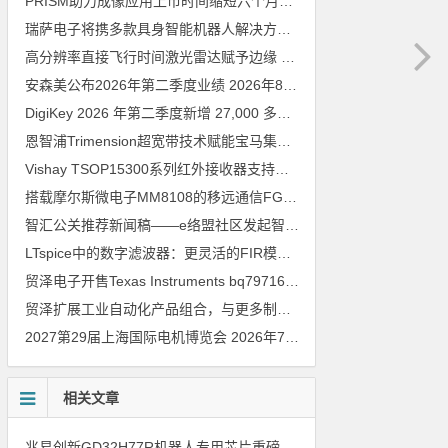
PRISM助力成像应用上市时间缩短六个月，实战指南一文解读
202
瑞萨电子将携多款具身智能机器人解决方案，首次亮相2026中国具身智能机器人产业大会
高分辨率直接飞行时间激光雷达赋予边缘 AI 空间感知能力
2026年8
安森美公布2026年第二季度业绩
2026年8月6日
DigiKey 2026 年第二季度新增 27,000 多种现货零件和 104 家供应商
恩智浦Trimension超宽带技术赋能宝马集团Digital Key Plus及生命体存在检测功能
Vishay TSOP15300系列红外接收器支持所有主流遥控代码
2026年
搭载摩尔斯微电子MM8108的移远通信FGH200M Wi-Fi HaLow模组 现已通过四项国际认证 可投入量产
智汇公关推荐新闻稿——e络盟社区发起智能家居与医疗设计挑战赛
LTspice中的数字滤波器：更灵活的FIR模型
2026年8月3日
贸泽电子开售Texas Instruments bq79716b-Q1汽车级16节电池监测器，可精确估算电动汽车续航里程
贸泽扩展工业自动化产品组合，与更多制造商合作以支持新一代系统
2027第29届上海国际电机博览会
2026年7月30日
相关文章
兆易创新GD32H77R机器人专用芯片重磅亮相，精准赋能伺服驱动与关节控制