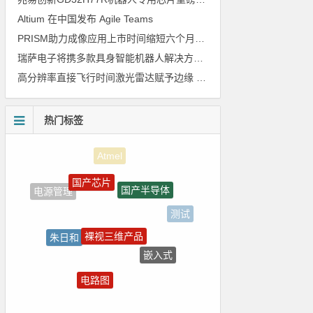
Altium 在中国发布 Agile Teams
PRISM助力成像应用上市时间缩短六个月，实战指南一文解读
瑞萨电子将携多款具身智能机器人解决方案，首次亮相2026中国具身智能机器人产业大会
高分辨率直接飞行时间激光雷达赋予边缘 AI 空间感知能力
热门标签
国产芯片
国产半导体
电源管理
测试
裸视三维产品
朱日和
嵌入式
ADI
电路图
Blackfin处理器
homekit