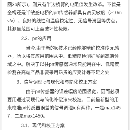
图2b所示)，则只有半边桥臂的电阻值发生改革。不管是
全桥还是半敏感电桥的prt传感器都具有高灵敏度（>10m
v/v）、良好的线性和温度稳定性、无信号滞回等优点，
其测量范围可上至破坏性极限。
2.2、prt的应用
当今,由于新的ic技术已经能够精确校准传prt感
器，所以将其应用范围从中、低精度检测扩展到高端领
域之中。解决了以往prt传感器通常只能用在中、低精度
检测在高端产品非要采用昂贵的应变计等不足之处.
3、信号调理ic与现代和与简化校正方案
由于prt传感器的误差幅度范围很宽，因而必须
要用通过现现代与简化补偿法来校准。目前最新型的用
来校准prt传感器误差的信号调理ic有两种，一是max145
7，二是max1450。
3.1、现代和校正方案