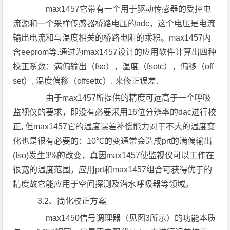
max1457它带有一个用于驱动传感器的受控电
流源和一个采样传感器桥路电压的adc，这个电压是电流
输出电流和与温度相关的桥路电阻的乘积。max1457内
含eeprom等.通过为max1457设计的应用软件计算出四种
校正系数：满偏输出（fso），温度（fsotc），偏移（off
set）, 温度偏移（offsettc）. 来修正误差.
由于max1457所提供的精度可远高于一个呼吸
监视仪的要求，即没有必要采用16位分辨率的dac进行校
正, 但max1457它的温度误差补偿能力对于不大的温度变
化也是很有必要的：10℃的变通常会造成prt的满偏输出
(fso)发生3%的改变，真因max1457使监视仪可以工作在
很宽的温度范围，应用prt和max1457组合可获得优于的
精度故它能应用于空间探测及潜水呼吸器等领域。
3.2、简化校正方案
max1450信号调理器（见图3所示）的功能本质