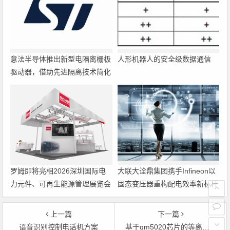
意法半导体推出新型电隔离栅极
人形机器人的安全级数据通信
驱动器，借助先进隔离技术简化
电源设计
罗姆即将亮相2026深圳国际电
大联大诠鼎集团携手Infineon以
力元件、可再生能源管理展览会
固态变压器重构配电效率新标杆
暨研讨会
上一篇
下一篇
语音识别控制电话机方案
基于gm5020芯片的等离子彩电的研制