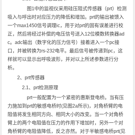
图1中的监视仪采用硅压阻式传感器（prt）检测
吸入与呼出时对应压力的降低和增加。prt的输出被馈入
一个max1450信号调理ic，用于对prt的固有误差进行校
正，然后将经过补偿的电压信号送入12位模数转换器ad
c。adc输出（数字化的压力信号）接着进入一个pc接
口，并被转换为rs-232电平。最后信号被传递到pc，这
样就可以显示出呼吸波形，并对以上所述参数进行分
析。
2、prt传感器
2.1、prt检测原理
prt一般配置为一个紧密的惠斯登电桥。当有压
力施加到prt的敏感电桥时(见图2a所示)，对角桥臂的电
阻值将发生相同方向、相同大小的改变。当一个对角桥
臂上的两个电阻值在压力的作用下增加时，另外一个对
角桥臂的电阻值降低，反之亦然。对于半敏感电桥prt(见