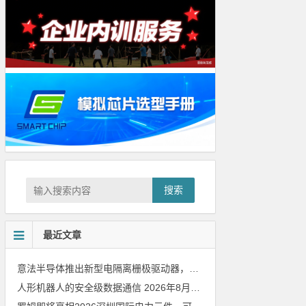
搜索
最近文章
意法半导体推出新型电隔离栅极驱动器，借助先进隔离技术简化电源设计
人形机器人的安全级数据通信
2026年8月8日