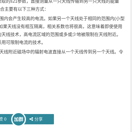
取的s21参数，直接测量从一只天线传输到另一只天线的能量
耦合主要有以下三种方式：
内会产生较高的电流。如果另一个天线处于相同的范围内(小型
。如果天线没有相互隔离，相关系数也将很高，这意味着即使使用
的天线技术，高电流区域的范围或多或少地被限制在天线附近。
采用可限制电流的技术。
线附近磁场中的辐射电波直接从一个天线传到另一个天线。令
。
赞
0
分享
加群