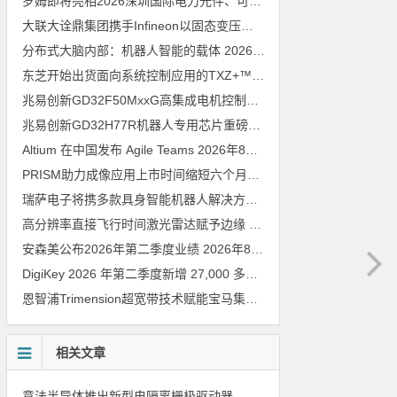
罗姆即将亮相2026深圳国际电力元件、可再生能源管理展览会暨研讨会
大联大诠鼎集团携手Infineon以固态变压器重构配电效率新标杆
202
分布式大脑内部：机器人智能的载体
2026年8月6日
东芝开始出货面向系统控制应用的TXZ+™族入门级M4V组（搭载Arm Cortex‑M4内核的标准微控制器）工程样品
兆易创新GD32F50MxxG高集成电机控制MCU发布，赋能人形机器人关节驱动革新
兆易创新GD32H77R机器人专用芯片重磅亮相，精准赋能伺服驱动与关节控制
Altium 在中国发布 Agile Teams
2026年8月6日
PRISM助力成像应用上市时间缩短六个月，实战指南一文解读
202
瑞萨电子将携多款具身智能机器人解决方案，首次亮相2026中国具身智能机器人产业大会
高分辨率直接飞行时间激光雷达赋予边缘 AI 空间感知能力
2026年8
安森美公布2026年第二季度业绩
2026年8月6日
DigiKey 2026 年第二季度新增 27,000 多种现货零件和 104 家供应商
恩智浦Trimension超宽带技术赋能宝马集团Digital Key Plus及生命体存在检测功能
相关文章
意法半导体推出新型电隔离栅极驱动器，借助先进隔离技术简化电源设计