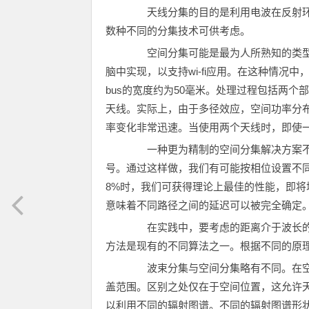
天线分集的目的是利用电波在反射环
数种不同的分集技术可供考虑。
空间分集可能是最为人所熟知的类型。一
脑中实现，以支持wi-fi应用。在这种情况中
bus的宽度约为50毫米。处理过程包括两
天线。实际上，由于多径效应，空间功率分
率变化非常迅速。当使用两个天线时，即使
一种更为精制的空间分集解决方案不
号。通过这样做，我们有可能按相位设置不
8%时，我们可获得理论上最佳的性能，即将
意味着不同路径之间的延迟可以被完全确定
在实践中，要考虑的距离介于波长的17
方法是现有的不同算法之一。根据不同的原
波束分集与空间分集略有不同。在空间分
盖范围。区别之处仅在于空间位置，这允许
以利用不同的辐射图谱。不同的辐射图谱形