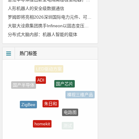
人形机器人的安全级数据通信
罗姆即将亮相2026深圳国际电力元件、可再生能源管理展览会暨研讨会
大联大诠鼎集团携手Infineon以固态变压器重构配电效率新标杆
分布式大脑内部：机器人智能的载体
热门标签
ADI
国产芯片
国产半导体
裸视三维产品
朱日和
ZigBee
电路图
Blackfin处理器
homekit
测试
强国之列