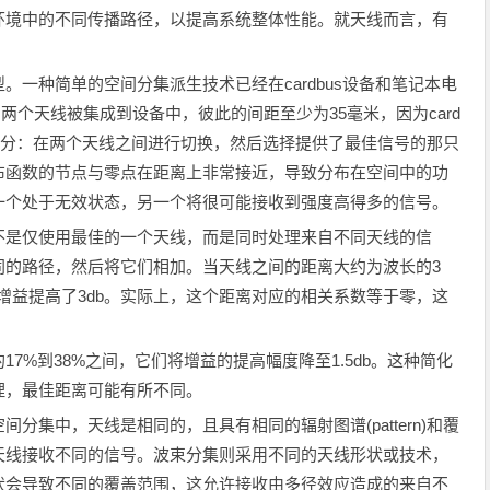
境中的不同传播路径，以提高系统整体性能。就天线而言，有
种简单的空间分集派生技术已经在cardbus设备和笔记本电
，两个天线被集成到设备中，彼此的间距至少为35毫米，因为card
个部分：在两个天线之间进行切换，然后选择提供了最佳信号的那只
布函数的节点与零点在距离上非常接近，导致分布在空间中的功
一个处于无效状态，另一个将很可能接收到强度高得多的信号。
是仅使用最佳的一个天线，而是同时处理来自不同天线的信
同的路径，然后将它们相加。当天线之间的距离大约为波长的3
增益提高了3db。实际上，这个距离对应的相关系数等于零，这
。
%到38%之间，它们将增益的提高幅度降至1.5db。这种简化
理，最佳距离可能有所不同。
集中，天线是相同的，且具有相同的辐射图谱(pattern)和覆
天线接收不同的信号。波束分集则采用不同的天线形状或技术，
状会导致不同的覆盖范围，这允许接收由多径效应造成的来自不