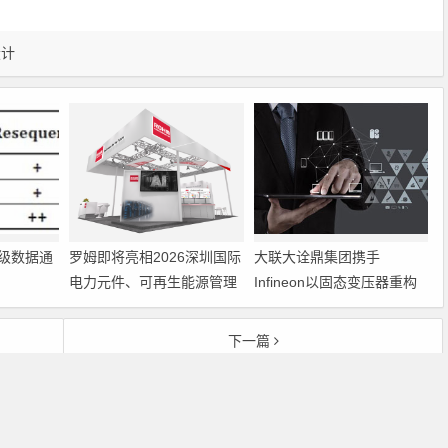
设计
级数据通
罗姆即将亮相2026深圳国际
大联大诠鼎集团携手
电力元件、可再生能源管理
Infineon以固态变压器重构
展览会暨研讨会
配电效率新标杆
下一篇
测试将成为下一代WLAN射频IC开发的一个主要挑战
Copyright © 2026 电子通 版权所有. 备案号：
京ICP备17050710号-3