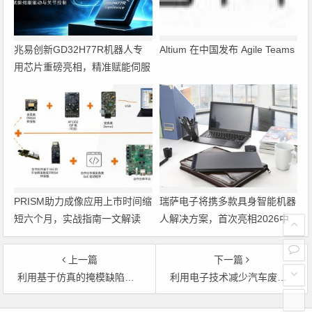
兆易创新GD32H77R机器人专
Altium 在中国发布 Agile Teams
用芯片重磅亮相，精准赋能伺服
驱动与关节控制
PRISM助力成像应用上市时间缩
瑞萨电子将携多款具身智能机器
短六个月，实战指南一文解读
人解决方案，首次亮相2026中
国具身智能机器人产业大会
上一篇
下一篇
利用基于仿真的掩模缺陷鉴定工具缩短晶圆代工厂的周转时间
利用电子技术减少汽车废气污染
文章导航