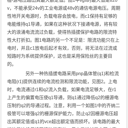
栅-源电压超出其最大额定值。图1中vgs的最大值是±20
v，不能承受24v的工业电源或48v的通信电源电压。周期
性地开关电源时，负载电容会放电，而c1保持有足够的
电能维持q1导通，如果在这种状况下接通电源，将有较
大的浪涌电流流过负载，使得热插拔保护电路的限流特
性大打折扣。图1电路的另一个不足是：限流功能只在上
电时，并且c1放电后起才有效，否则，将无法在过流或
短路时为系统提供保护，这也是采用保险丝的主要目
的。
另外一种热插拔电路采用pnp晶体管(q1)和检流
电阻(r1)提供连续的电流检测和限流功能，见图2。上电
时，电流通过r1和q2流入负载，如果电流足够大，在r1
上产生的偏置电压使q1导通，则q1通过降低q2的栅源电
压制约q2的导通过程。注意，利用一个如图1中的齐纳二
极管可以增强q2的栅源保护能力，防止q2因栅源电压超
出其额定值或q1的vce超出额定值而损坏。该电路的最大