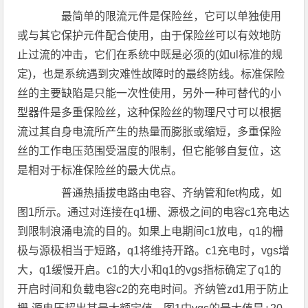
最简单的限流元件是保险丝，它可以单独使用
或与其它保护元件配合使用，由于保险丝可以有效地防
止过流的冲击，它们在系统中既是必须的(如ul标准的规
定)，也是系统遇到灾难性故障时的最终防线。标准保险
丝的主要缺陷是只能一次性使用，另外一种可替代的小
型器件是多重保险丝，这种保险丝的物理尺寸可以根据
流过其自身电流所产生的热量而膨胀或缩短，多重保险
丝的工作电压范围受温度的限制，但它能够自复位，这
是相对于标准保险丝的最大优点。
普通热插拔电路由电容、齐纳管和fet构成，如
图1所示。通过对连接在q1栅、源极之间的电容c1充电达
到限制浪涌电流的目的。如果上电期间c1放电，q1的栅
极与源极相当于短路，q1将维持开路。c1充电时，vgs增
大，q1缓慢开启。c1的大小和q1的vgs指标确定了q1的
开启时间和负载电容c2的充电时间。齐纳管zd1用于防止