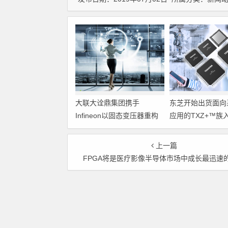
大联大诠鼎集团携手
东芝开始出货面向
Infineon以固态变压器重构
应用的TXZ+™族
配电效率新标杆
M4V组（搭载Arm
Cortex‑M4内核
上一篇
制器）工程样品
FPGA将是医疗影像半导体市场中成长最迅速