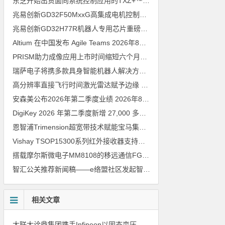
东芝开始出货面向系统控制应用的TXZ+™族入门级M4V组（搭载Arm Cortex‑M4内核的标准微控制器）工程样品
兆易创新GD32F50MxxG高集成电机控制MCU发布，赋能人形机器人关节驱动革新
兆易创新GD32H77R机器人专用芯片重磅亮相，精准赋能伺服驱动与关节控制
Altium 在中国发布 Agile Teams
2026年8月6日
PRISM助力成像应用上市时间缩短六个月，实战指南一文解读
202
瑞萨电子将携多款具身智能机器人解决方案，首次亮相2026中国具身智能机器人产业大会
高分辨率直接飞行时间激光雷达赋予边缘 AI 空间感知能力
2026年8
安森美公布2026年第二季度业绩
2026年8月6日
DigiKey 2026 年第二季度新增 27,000 多种现货零件和 104 家供应商
恩智浦Trimension超宽带技术赋能宝马集团Digital Key Plus及生命体存在检测功能
Vishay TSOP15300系列红外接收器支持所有主流遥控代码
2026年
搭载摩尔斯微电子MM8108的移远通信FGH200M Wi-Fi HaLow模组 现已通过四项国际认证 可投入量产
智汇公关推荐新闻稿——e络盟社区发起智能家居与医疗设计挑战赛
相关文章
大联大诠鼎集团携手Infineon以固态变压器重构配电效率新标杆