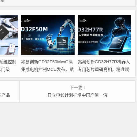
系统控制
兆易创新GD32F50MxxG高
兆易创新GD32H77R机器人
入门级
集成电机控制MCU发布，赋
专用芯片重磅亮相，精准赋
能人形机器人关节驱动革新
能伺服驱动与关节控制
的标准微控
下一篇
的产品
日立电线计划扩增中国产值一倍