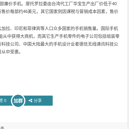
万部廉价手机。摩托罗拉委由台湾代工厂华宝生产出厂价低于40
售价每部约46美元，其它国家则因课税与管销成本因素，售价
孟加拉、印尼和菲律宾等人口众多国家的手机销售量。国际手机
均可能从中获得大商机，而其它生产手机零件的电子公司包括组装零
新科技公司、中国大陆最大的手机设计业者德信无线通讯科技公
将从中受惠。
赞
0
分享
加群
动态