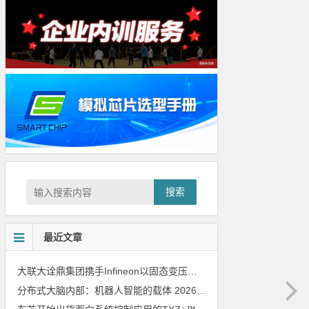
搜索
最近文章
大联大诠鼎集团携手Infineon以固态变压器重构配电效率新标杆
202
分布式大脑内部：机器人智能的载体
2026年8月6日