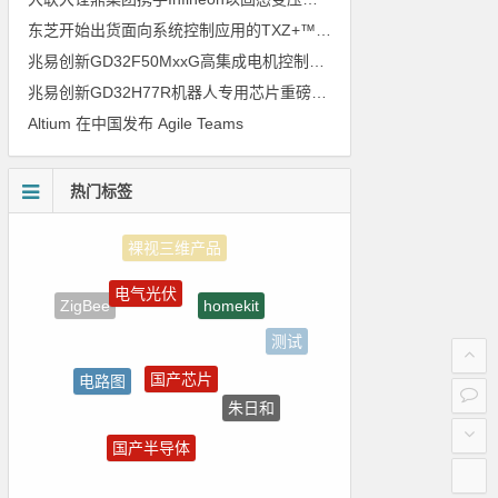
东芝开始出货面向系统控制应用的TXZ+™族入门级M4V组（搭载Arm Cortex‑M4内核的标准微控制器）工程样品
兆易创新GD32F50MxxG高集成电机控制MCU发布，赋能人形机器人关节驱动革新
兆易创新GD32H77R机器人专用芯片重磅亮相，精准赋能伺服驱动与关节控制
Altium 在中国发布 Agile Teams
热门标签
电气光伏
homekit
ZigBee
测试
国产芯片
电路图
朱日和
ADI
国产半导体
传感器信号
电源管理