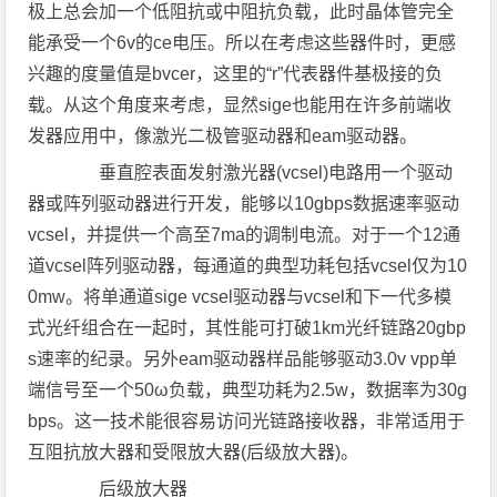
极上总会加一个低阻抗或中阻抗负载，此时晶体管完全
能承受一个6v的ce电压。所以在考虑这些器件时，更感
兴趣的度量值是bvcer，这里的“r”代表器件基极接的负
载。从这个角度来考虑，显然sige也能用在许多前端收
发器应用中，像激光二极管驱动器和eam驱动器。
垂直腔表面发射激光器(vcsel)电路用一个驱动
器或阵列驱动器进行开发，能够以10gbps数据速率驱动
vcsel，并提供一个高至7ma的调制电流。对于一个12通
道vcsel阵列驱动器，每通道的典型功耗包括vcsel仅为10
0mw。将单通道sige vcsel驱动器与vcsel和下一代多模
式光纤组合在一起时，其性能可打破1km光纤链路20gbp
s速率的纪录。另外eam驱动器样品能够驱动3.0v vpp单
端信号至一个50ω负载，典型功耗为2.5w，数据率为30g
bps。这一技术能很容易访问光链路接收器，非常适用于
互阻抗放大器和受限放大器(后级放大器)。
后级放大器