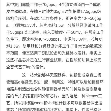
其中复用器能工作于70gbps，4个独立通道由一个成形
发生器驱动，在输入时钟为35ghz时能提供17.5gbps伪
随机位序列。在额定工作条件下，即速率为40～50gbp
s、电源为3.3v时，芯片功耗1.5w。分解器经测试可工作
于56gbps以上速率，输入灵敏度小于50mv，在额定工作
条件下，即速率为40～50gbps、电源为3.3v时，芯片功
耗1.5w。复用器和分解器设计能工作于非常宽的数据速
率范围，使其适用于测试设备和光链路收发器。事实上
这些样品芯片己在进行商业试用，在性能和功耗上能完
全替代基于inp的设计。
这一技术能够将无源器件，包括集成变容二极
管和高q电感集成在一起，利用这一特性可以增加锁相环
电路并制造出包含时钟复用器单元和时钟及数据恢复电
路的单片多路复用和分解芯片。因为这是一种bicmos工
艺，所以用标准cmos和vhdl设计技术可以很容易做出这
些芯片所需的控制回路和状态机。事实上，许多严格配