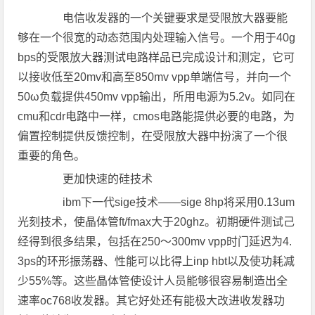
电信收发器的一个关键要求是受限放大器要能
够在一个很宽的动态范围内处理输入信号。一个用于40g
bps的受限放大器测试电路样品已完成设计和测定，它可
以接收低至20mv和高至850mv vpp单端信号，并向一个
50ω负载提供450mv vpp输出，所用电源为5.2v。如同在
cmu和cdr电路中一样，cmos电路能提供必要的电路，为
偏置控制提供反馈控制，在受限放大器中扮演了一个很
重要的角色。
更加快速的硅技术
ibm下一代sige技术——sige 8hp将采用0.13um
光刻技术，使晶体管ft/fmax大于20ghz。初期硬件测试己
经得到很多结果，包括在250～300mv vpp时门延迟为4.
3ps的环形振荡器、性能可以比得上inp hbt以及使功耗减
少55%等。这些晶体管使设计人员能够很容易制造出全
速率oc768收发器。其它好处还有能极大改进收发器功