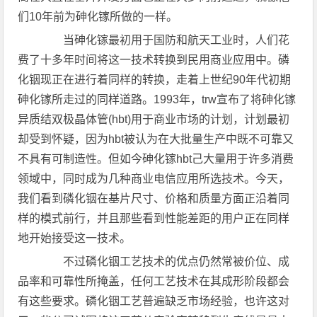
们10年前为砷化镓所做的一样。
当砷化镓最初用于国防和航天工业时，人们花
费了十多年时间将这一技术转换到民用商业应用中。磷
化铟现正在进行着同样的转换，走着上世纪90年代初期
砷化镓所走过的同样道路。1993年，trw宣布了将砷化镓
异质结双极晶体管(hbt)用于商业市场的计划，计划最初
却受到怀疑，因为hbt被认为在大批量生产中既不可靠又
不具有可制造性。但如今砷化镓hbt己大量用于许多消费
领域中，同时成为几种商业电信应用所选技术。今天，
我们看到磷化铟在基片尺寸、价格和质量方面正沿着同
样的模式前行，并且那些看到性能差距的用户正在同样
地开始接受这一技术。
不过磷化铟工艺技术的优点仍然常被价位、成
品率和可靠性所掩盖，任何工艺技术在其成形阶段都会
有这些要求。磷化铟工艺普遍缺乏市场经验，也许这对