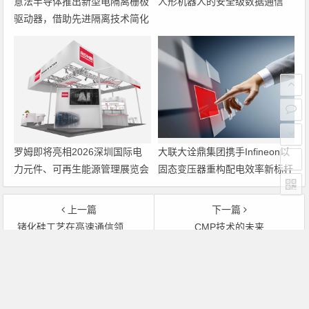
意法半导体推出新型电隔离栅极
人形机器人的安全级数据通信
驱动器，借助先进隔离技术简化
电源设计
罗姆即将亮相2026深圳国际电
大联大诠鼎集团携手Infineon以
力元件、可再生能源管理展览会
固态变压器重构配电效率新标杆
暨研讨会
上一篇
下一篇
锗化硅工艺在高速通信领域的应用
CMP技术的未来
文章导航
Copyright © 2026 电子通 版权所有. 备案号：
京ICP备
17050710号-3