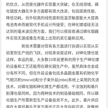
的优点，从而使光器件实现重大突破；在无线领域，磷
化铟放大器在许多方面都有很大改进，包括提高性能、
降低功耗，另外较高的线性度和低温灵敏度能大大提高
电池寿命而被现代手机设计所接受；在砷化镓或硅无法
达到的毫米波应用方面，我们可以很容易通过磷化铟器
件实现无源成像及市面上出现的其它最新应用。
新技术需要对现有各方面进行协调以实现从实
验室到生产线的飞跃，对硅来说是这样，对砷化镓也是
这样。幸运的是，大多数10年前更新的用于生产砷化镓
的设备和工艺还能用在磷化铟生产中。虽然具体合金成
分有所不同，但在外延设备包括多晶圆金属有机物化学
气相沉积(mocvd)和分子束外延(mbe)系统上采用的先进
技术，对磷化铟和砷化镓生产都适用，干法蚀刻和基片
削薄也是同样。因为两种技术的制造基础相同，所以磷
化铟生产所需新型生产设备投资不大。此外，基片供应
商在大直径基片开发方面也正在大步向前迈进，就像他