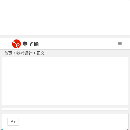
首页
参考设计
正文
A+