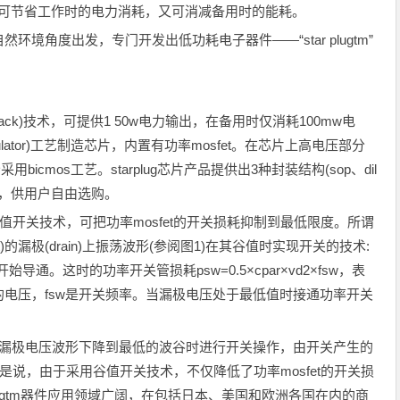
，即可节省工作时的电力消耗，又可消减备用时的能耗。
从保护自然环境角度出发，专门开发出低功耗电子器件——“star plugtm”
yback)技术，可提供1 50w电力输出，在备用时仅消耗100mw电
insulator)工艺制造芯片，内置有功率mosfet。在芯片上高电压部分
用bicmos工艺。starplug芯片产品提供出3种封装结构(sop、dil
件，供用户自由选购。
谷值开关技术，可把功率mosfet的开关损耗抑制到最低限度。所谓
)的漏极(drain)上振荡波形(参阅图1)在其谷值时实现开关的技术:
导通。这时的功率开关管损耗psw=0.5×cpar×vd2×fsw，表
极的电压，fsw是开关频率。当漏极电压处于最低值时接通功率开关
极电压波形下降到最低的波谷时进行开关操作，由开关产生的
也就是说，由于采用谷值开关技术，不仅降低了功率mosfet的开关损
plugtm器件应用领域广阔，在包括日本、美国和欧洲各国在内的商