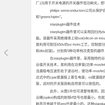
厂;(3)用于开关电源的开关器件低功耗化
philips semiconductors公司
和“greenchiptm”。
starplugtm器件技术
starplugtm器件里可以采用回扫(fl
能。该器件采用绝缘体上硅soi(silicon on 
是利用可耐压650v的ez-hvtm工艺，控制部分采
和dbs封装)，分别有5种功率档次类型的器
在starplugtm器件里，采用独特的
谷值开关技术，是利用在功率管(功率-mosfet
当漏极电压波形处于波谷时，使功率-mosfet开始
达式中的cpar是漏极上寄生电容，vd是漏
管，这时的开关管损耗自然是可以很低的。
此外，从图1中也可清楚地看到，因漏
尖峰(spike)构成的射频rf信号也是最小。
耗而且电磁干扰emi也是最小的。这种star