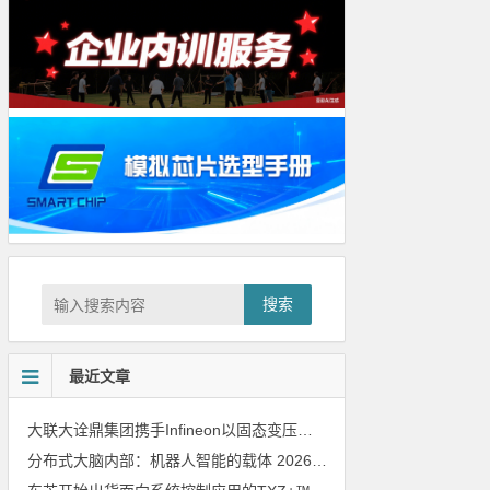
搜索
最近文章
大联大诠鼎集团携手Infineon以固态变压器重构配电效率新标杆
202
分布式大脑内部：机器人智能的载体
2026年8月6日