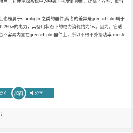
低功耗的特点，它使电源系统中的电磁干扰受到抑制，提高了效率，低价
是属于starplugtm之类的器件;两者的差异是greenchiptm属于
出30 250w的电力，其备用状态下的电力消耗约为1w。因为，它适
不容易内置在greenchiptm器件上，所以不得不外接功率-mosfe
赞
0
分享
加群
设计