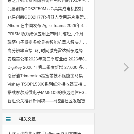
东芝开始出货面向系统控制应用的TXZ+™族入门级M4V组（搭载Arm Cortex‑M4内核的标准微控制器）工程样品
兆易创新GD32F50MxxG高集成电机控制MCU发布，赋能人形机器人关节驱动革新
兆易创新GD32H77R机器人专用芯片重磅亮相，精准赋能伺服驱动与关节控制
Altium 在中国发布 Agile Teams
2026年8月6日
PRISM助力成像应用上市时间缩短六个月，实战指南一文解读
202
瑞萨电子将携多款具身智能机器人解决方案，首次亮相2026中国具身智能机器人产业大会
高分辨率直接飞行时间激光雷达赋予边缘 AI 空间感知能力
2026年8
安森美公布2026年第二季度业绩
2026年8月6日
DigiKey 2026 年第二季度新增 27,000 多种现货零件和 104 家供应商
恩智浦Trimension超宽带技术赋能宝马集团Digital Key Plus及生命体存在检测功能
Vishay TSOP15300系列红外接收器支持所有主流遥控代码
2026年
搭载摩尔斯微电子MM8108的移远通信FGH200M Wi-Fi HaLow模组 现已通过四项国际认证 可投入量产
智汇公关推荐新闻稿——e络盟社区发起智能家居与医疗设计挑战赛
相关文章
大联大诠鼎集团携手Infineon以固态变压器重构配电效率新标杆