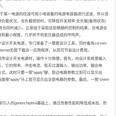
件。
率，对于某一电源的纹波可用小电容量的电源电容器进行滤波，所以该
负载状况，当负载很轻时，可降低开关频率;无负载(备用状态)
因数也同时减少。正是由于采取这些精细的控制的结果，当电源去
制到最小程度，几乎听不到变压器造成的哼鸣声。
为了方便用户设计开关电源，专门准备了一整套设计工具，同时备有cd-rom
ternet无偿下载这一应用程序，从而可节省设计费用。
序设计开关电源时，操作十分简便。首先，向设计系统里输入
压，它的频率、冲击电流、有无过渡输入、输出功率、输出电
。这时只要一按“apply”键，原边电路参数立刻可以显示出
“apply”马上就可显示出全部电路的参数。最后，一按“shem
。
前引入的greenchiptmii基础上，通过改善性能和降低成本后，形