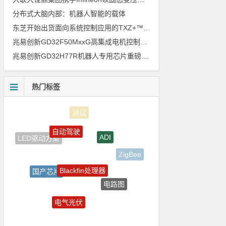
分布式大脑内部：机器人智能的载体
东芝开始出货面向系统控制应用的TXZ+™族入门级M4V组（搭载Arm Cortex‑M4内核的标准微控制器）工程样品
兆易创新GD32F50MxxG高集成电机控制MCU发布，赋能人形机器人关节驱动革新
兆易创新GD32H77R机器人专用芯片重磅亮相，精准赋能伺服驱动与关节控制
热门标签
自动驾驶
ADI
LED驱动方案
ZigBee
Blackfin处理器
国产芯片
电路图
国产半导体
电气光伏
电源管理
5G